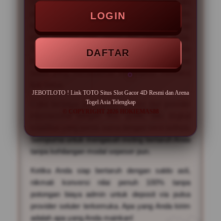
SLOT DEMO hadir sebagai solusi cerdas satu
atap untuk Anda! Kami menyediakan akses gratis
LOGIN
ke ribuan simulator mesin slot online terlengkap
untuk menguji pola, ritme, dan strategi Anda.
Tidak hanya sebagai tempat latihan, platform
DAFTAR
kami juga terintegrasi dengan gerbang taruhan
resmi yang menawarkan kemudahan transaksi
luar biasa.
JEBOTLOTO ! Link TOTO Situs Slot Gacor 4D Resmi dan Arena
Togel Asia Telengkap
Coba berbagai judul game populer dari provider
© COPYRIGHT 2026 HOKIEMAS88
internasional dengan fitur, grafik, dan tingkat
volatilitas yang persis sama dengan versi aslinya.
Sempurna untuk mengasah insting bertaruh Anda
tanpa kehilangan modal sepeser pun.
Ketika Anda siap bertaruh dengan saldo asli,
nikmati konversi nilai penuh 100% tanpa
potongan biaya admin untuk deposit via pulsa
provider seluler terkemuka. Apa yang Anda kirim
adalah apa yang Anda mainkan!