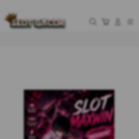
Skip
to
content
Cari
Troli
Login
Navigation
Buka Info Lebih Lanjut