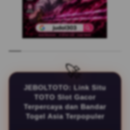
JEBOLTOTO: Link Situ
TOTO Slot Gacor
Terpercaya dan Bandar
Togel Asia Terpopuler