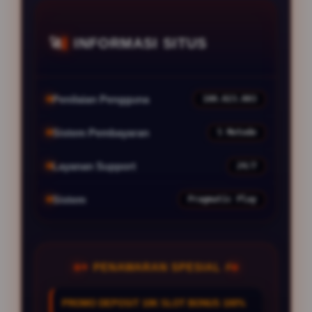
INFORMASI SITUS
Penilaian Pengguna
100.023.003
Sistem Pembayaran
5 Metode
Layanan Support
24/7
Sistem
Pragmatic Play
PENAWARAN SPESIAL
PROMO DEPOSIT 10K SLOT BONUS 100%