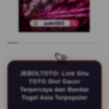
JEBOLTOTO: Link Situ
TOTO Slot Gacor
Terpercaya dan Bandar
Togel Asia Terpopuler