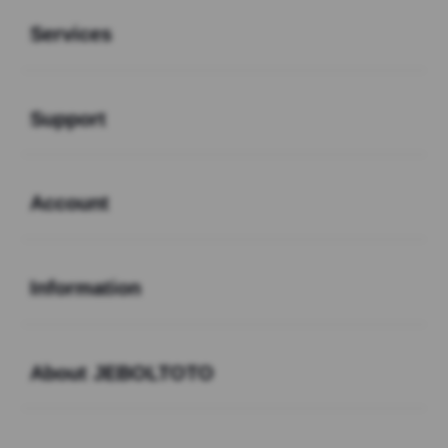
Buka
Services
Buka
Support
Buka
Account
Buka
Information
Buka
About JEBOLTOTO