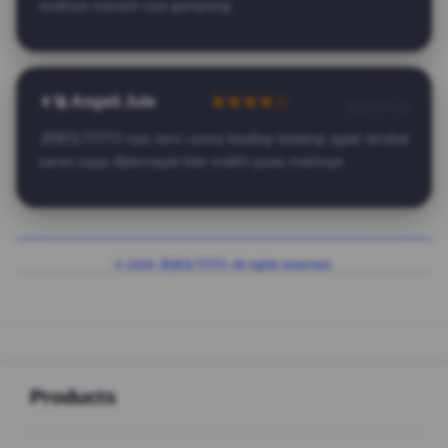
soalnya maxwin nya gampang
Angeli Jule
★★★★☆
2026-07-14
JEBOLTOTO nya seru cuma loading kadang agak lambat
saran saya dipercepat biar makin puas mainnya
© 2026 JEBOLTOTO. All rights reserved.
Buka
Footer Navigation
Products