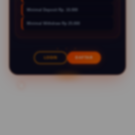
Minimal Deposit Rp. 10.000
Minimal Withdraw Rp 25.000
LOGIN
DAFTAR
Layer Popup Close
JEBOLTOTO: Link Situ
TOTO Slot Gacor Terpercaya
dan Bandar Togel Asia
Terpopuler