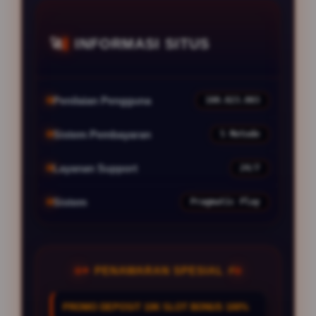
INFORMASI SITUS
Penilaian Pengguna
100.023.003
Sistem Pembayaran
5 Metode
Layanan Support
24/7
Sistem
Pragmatic Play
PENAWARAN SPESIAL
PROMO DEPOSIT 10K SLOT BONUS 100%