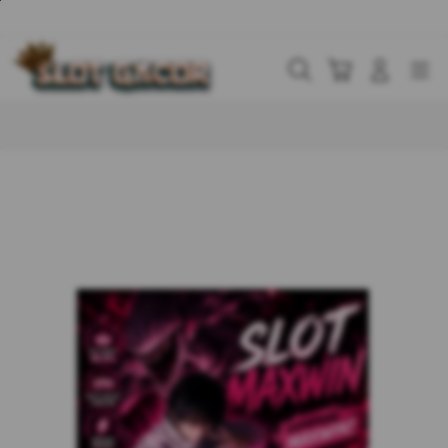
Skip
to
content
Cari
Troli
Login
Navigation
Buka Info Lebih Lanjut