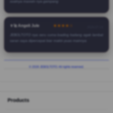
soalnya maxwin nya gampang
Angeli Jule
★★★★☆
2026-07-14
JEBOLTOTO nya seru cuma loading kadang agak lambat
saran saya dipercepat biar makin puas mainnya
© 2026 JEBOLTOTO. All rights reserved.
Buka
Footer Navigation
Products