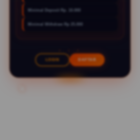
Minimal Deposit Rp. 10.000
Minimal Withdraw Rp 25.000
LOGIN
DAFTAR
Layer Popup Close
JEBOLTOTO: Link Situ
TOTO Slot Gacor Terpercaya
dan Bandar Togel Asia
Terpopuler