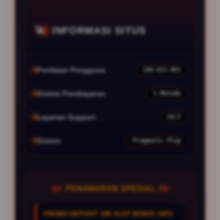
INFORMASI SITUS
Penilaian Pengguna
100.023.003
Sistem Pembayaran
5 Metode
Layanan Support
24/7
Sistem
Pragmatic Play
PENAWARAN SPESIAL
PROMO DEPOSIT 10K SLOT BONUS 100%