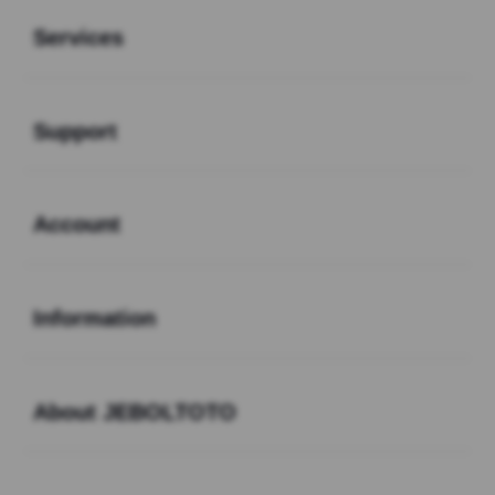
Buka
Services
Buka
Support
Buka
Account
Buka
Information
Buka
About JEBOLTOTO