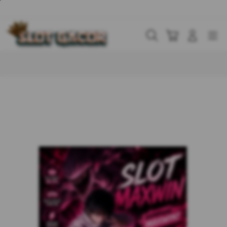
Skip
to
content
Cari
Troli
Login
Navigation
Buka Info Lebih Lanjut