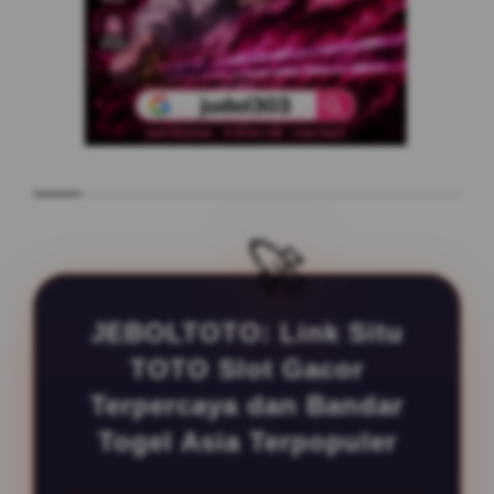
JEBOLTOTO: Link Situ
TOTO Slot Gacor
Terpercaya dan Bandar
Togel Asia Terpopuler