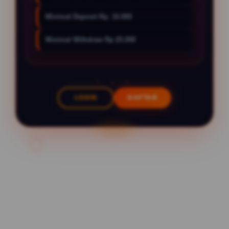
Minimal Deposit Rp. 10.000
Minimal Withdraw Rp 25.000
LOGIN
DAFTAR
Layer Popup Close
JEBOLTOTO: Link Situ
TOTO Slot Gacor Terpercaya
dan Bandar Togel Asia
Terpopuler