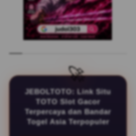
JEBOLTOTO: Link Situ
TOTO Slot Gacor
Terpercaya dan Bandar
Togel Asia Terpopuler