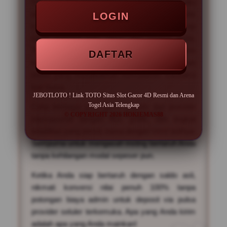
SLOT DEMO hadir sebagai solusi cerdas satu
atap untuk Anda! Kami menyediakan akses gratis
LOGIN
ke ribuan simulator mesin slot online terlengkap
untuk menguji pola, ritme, dan strategi Anda.
Tidak hanya sebagai tempat latihan, platform
DAFTAR
kami juga terintegrasi dengan gerbang taruhan
resmi yang menawarkan kemudahan transaksi
luar biasa.
JEBOTLOTO ! Link TOTO Situs Slot Gacor 4D Resmi dan Arena
Togel Asia Telengkap
Coba berbagai judul game populer dari provider
© COPYRIGHT 2026 HOKIEMAS88
internasional dengan fitur, grafik, dan tingkat
volatilitas yang persis sama dengan versi aslinya.
Sempurna untuk mengasah insting bertaruh Anda
tanpa kehilangan modal sepeser pun.
Ketika Anda siap bertaruh dengan saldo asli,
nikmati konversi nilai penuh 100% tanpa
potongan biaya admin untuk deposit via pulsa
provider seluler terkemuka. Apa yang Anda kirim
adalah apa yang Anda mainkan!