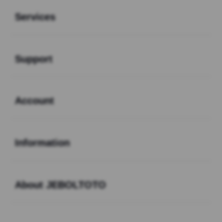
Buka
Services
Buka
Support
Buka
Account
Buka
Information
Buka
About JEBOLTOTO