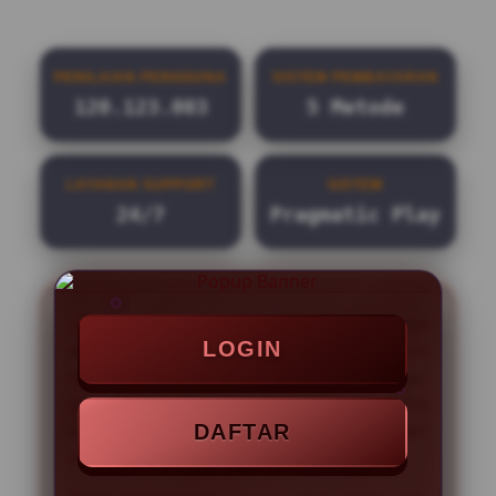
PENILAIAN PENGGUNA
SISTEM PEMBAYARAN
120.123.003
5 Metode
LAYANAN SUPPORT
SISTEM
24/7
Pragmatic Play
JEBOLTOTO
adalah bandar togel Asia terpopuler
LOGIN
dan link situs TOTO slot gacor terpercaya. Kami
menyediakan pasaran togel resmi terlengkap,
game slot online gampang menang, serta
DAFTAR
transaksi aman dengan layanan online 24 jam
nonstop setiap hari!