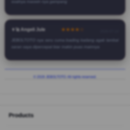
soalnya maxwin nya gampang
Angeli Jule
★★★★☆
2026-07-14
JEBOLTOTO nya seru cuma loading kadang agak lambat
saran saya dipercepat biar makin puas mainnya
© 2026 JEBOLTOTO. All rights reserved.
Buka
Footer Navigation
Products