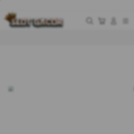
Skip
to
content
Cari
Troli
Login
Navigation
Buka Info Lebih Lanjut