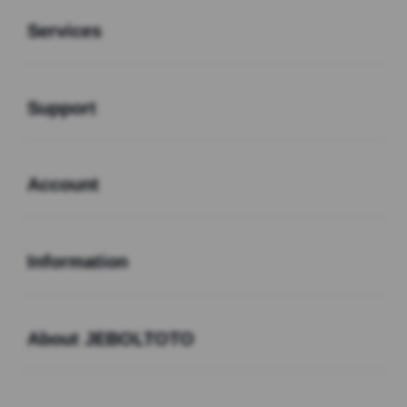
Buka
Services
Buka
Support
Buka
Account
Buka
Information
Buka
About JEBOLTOTO