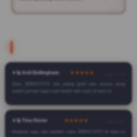
ULASAN TERBARU KOMUNITAS
JEBOLTOTO
Ardi Bellingham
★★★★★
2026-07-18
Situs JEBOLTOTO slot paling gokil dari semua yang
sudah pernah saya main betah dah main di situs ini
Tina Horse
★★★★★
2026-07-12
Awalnya ragu tapi setelah coba JEBOLTOTO di situs ini