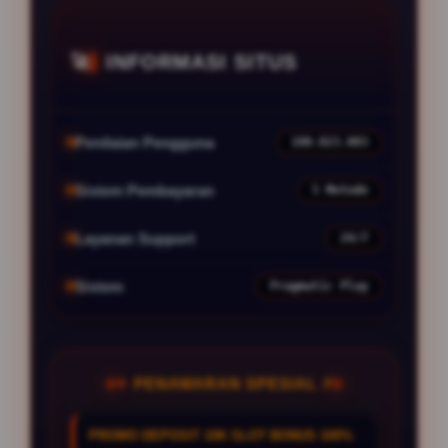
INFORMASI SITUS
Penilaian Pengguna
100.023.003
Sistem Pembayaran
5 Metode
Layanan Support
24/7
Sistem
Pragmatic Play
PENAWARAN SPESIAL
PROMO DEPOSIT 10K SLOT BONUS 100%