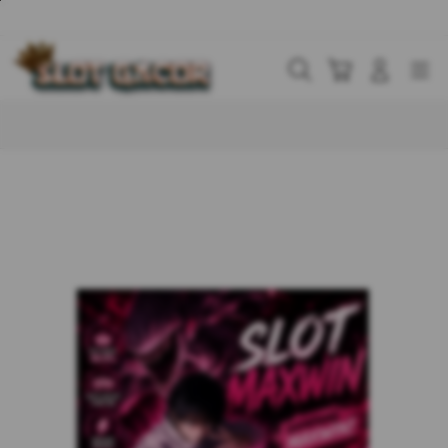
Skip
to
content
Cari
Troli
Login
Navigation
Buka Info Lebih Lanjut