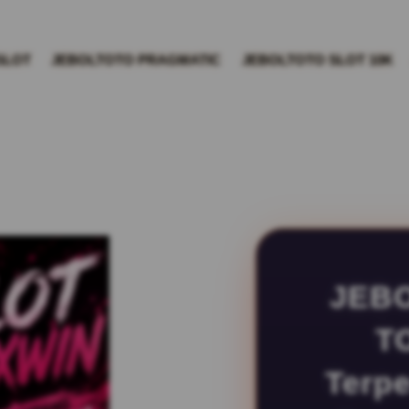
SLOT
JEBOLTOTO PRAGMATIC
JEBOLTOTO SLOT 10K
JEBO
T
Terp