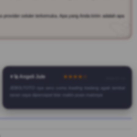
sa provider seluler terkemuka. Apa yang Anda kirim adalah apa
Angeli Jule
★★★★☆
2026-07-14
JEBOLTOTO nya seru cuma loading kadang agak lambat
saran saya dipercepat biar makin puas mainnya