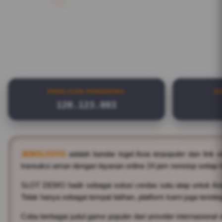
Layer Popup Close
JEBOLTOTO: Link Situ T
PENILAIAN PENGGUNA
S
120.123.003
JEBOLTOTO
adalah bandar togel Asia terpopuler dan link
transaksi aman dengan layanan online 24 jam nonstop setiap h
SLOT DEMO hadir sebagai solusi cerdas satu atap untuk Anda!
Tidak hanya sebagai tempat latihan, platform kami juga teri
Coba berbagai judul game populer dari provider internasional 