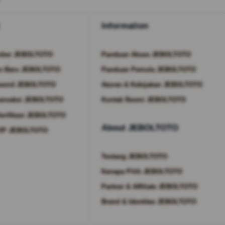
Information
mber JEBOLTOTO
Panduan Akses JEBOLTOTO
un Baru JEBOLTOTO
Panduan Pemula JEBOLTOTO
sword JEBOLTOTO
Aturan & Kebijakan JEBOLTOTO
ransaksi JEBOLTOTO
Kontak Resmi JEBOLTOTO
erifikasi JEBOLTOTO
About JEBOLTOTO
VIP JEBOLTOTO
Tentang JEBOLTOTO
Kenapa Pilih JEBOLTOTO
Partner & Affiliate JEBOLTOTO
Brand & Identitas JEBOLTOTO