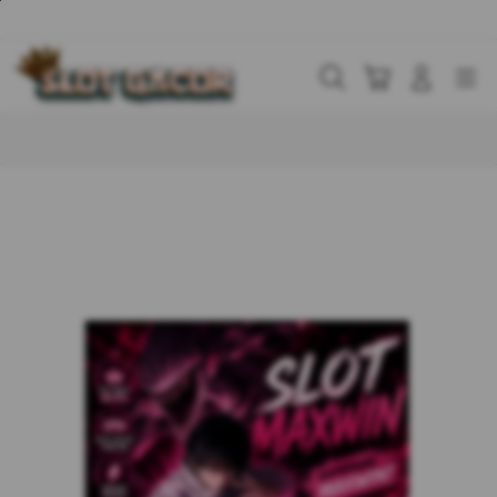
Skip
to
content
Cari
Troli
Login
Navigation
Buka Info Lebih Lanjut