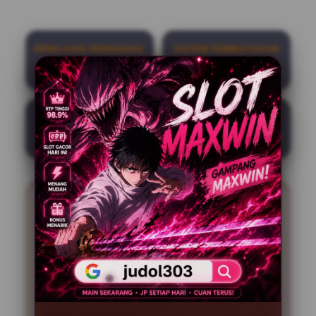
PENILAIAN PENGGUNA
SISTEM PEMBAYARAN
120.123.003
5 Metode
LAYANAN SUPPORT
SISTEM
24/7
Pragmatic Play
JEBOLTOTO
adalah bandar togel Asia terpopuler
dan link situs TOTO slot gacor terpercaya. Kami
menyediakan pasaran togel resmi terlengkap,
game slot online gampang menang, serta
transaksi aman dengan layanan online 24 jam
nonstop setiap hari!