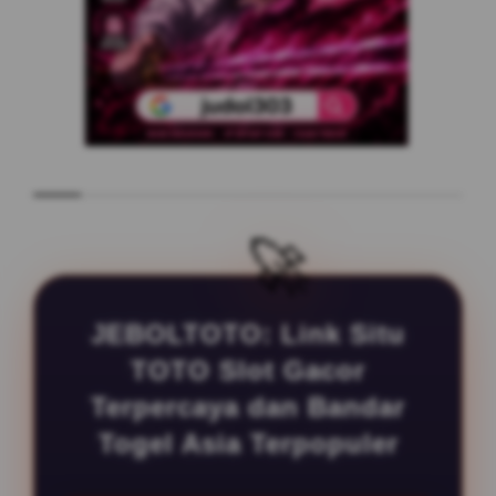
JEBOLTOTO: Link Situ
TOTO Slot Gacor
Terpercaya dan Bandar
Togel Asia Terpopuler