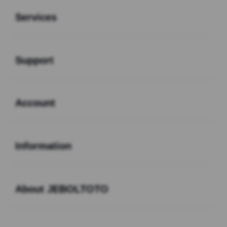
Buka
Services
Buka
Support
Buka
Account
Buka
Information
Buka
About JEBOLTOTO