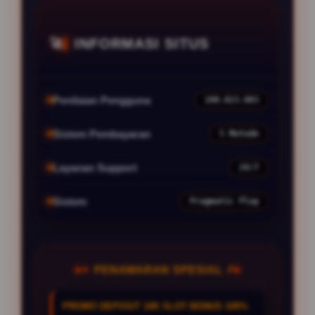
INFORMASI SITUS
Penilaian Pengguna
100.023.003
Sistem Pembayaran
5 Metode
Layanan Support
24/7
Sistem
Pragmatic Play
PENAWARAN SPESIAL
PROMO DEPOSIT 10K SLOT BONUS 100%