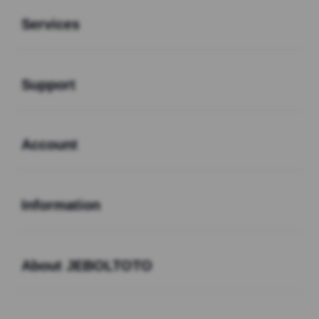
Buka
Services
Buka
Support
Buka
Account
Buka
Information
Buka
About JEBOLTOTO