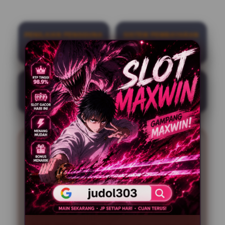
PENILAIAN PENGGUNA
SISTEM PEMBAYARAN
120.123.003
5 Metode
LAYANAN SUPPORT
SISTEM
24/7
Pragmatic Play
JEBOLTOTO
adalah bandar togel Asia terpopuler
dan link situs TOTO slot gacor terpercaya. Kami
menyediakan pasaran togel resmi terlengkap,
game slot online gampang menang, serta
transaksi aman dengan layanan online 24 jam
nonstop setiap hari!