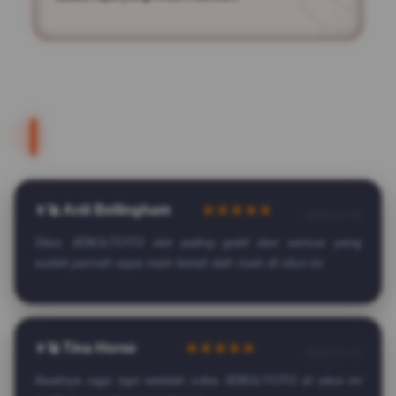
ULASAN TERBARU KOMUNITAS
JEBOLTOTO
Ardi Bellingham
★★★★★
2026-07-18
Situs JEBOLTOTO slot paling gokil dari semua yang
sudah pernah saya main betah dah main di situs ini
Tina Horse
★★★★★
2026-07-12
Awalnya ragu tapi setelah coba JEBOLTOTO di situs ini