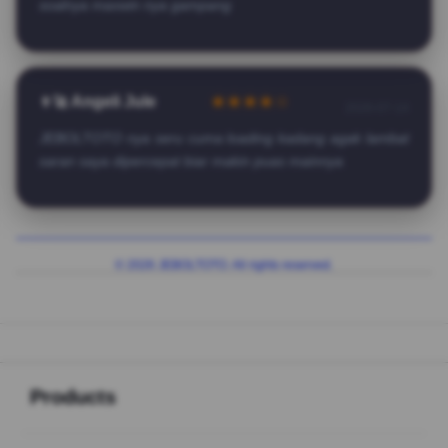
soalnya maxwin nya gampang
Angeli Jule
★★★★☆
2026-07-14
JEBOLTOTO nya seru cuma loading kadang agak lambat
saran saya dipercepat biar makin puas mainnya
© 2026 JEBOLTOTO. All rights reserved.
Buka
Footer Navigation
Products