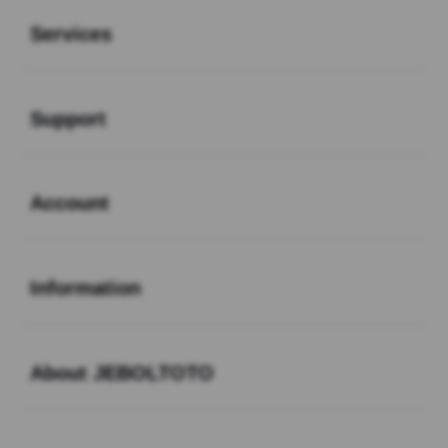
Buka
Services
Buka
Support
Buka
Account
Buka
Information
Buka
About JEBOLTOTO