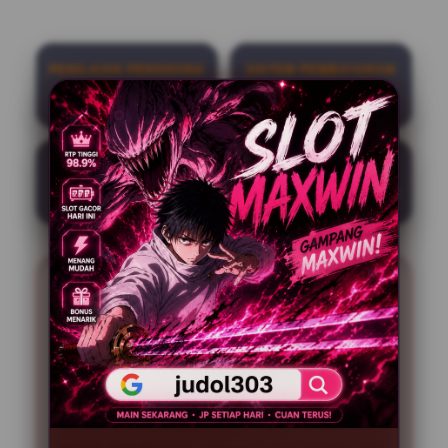
PENILAIAN PENGGUNA
SISTEM PEMBAYARAN
120.123.003
5 Metode
LAYANAN SUPPORT
SISTEM
24/7
Pragmatic Play
JEBOLTOTO
adalah bandar togel Asia terpopuler
dan link situs TOTO slot gacor terpercaya. Kami
menyediakan pasaran togel resmi terlengkap,
game slot online gampang menang, serta
transaksi aman dengan layanan online 24 jam
nonstop setiap hari!