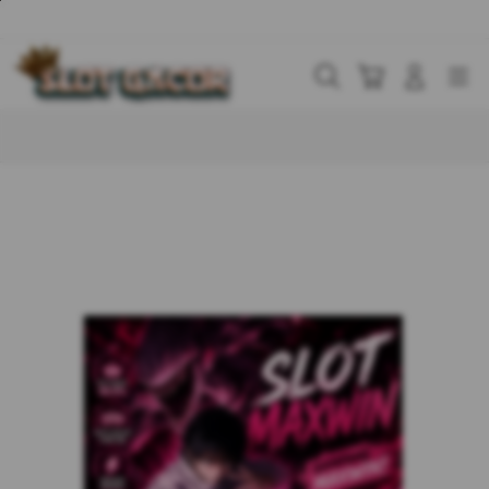
Skip
to
content
Cari
Troli
Login
Navigation
Buka Info Lebih Lanjut