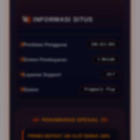
INFORMASI SITUS
Penilaian Pengguna
100.023.003
Sistem Pembayaran
5 Metode
Layanan Support
24/7
Sistem
Pragmatic Play
PENAWARAN SPESIAL
PROMO DEPOSIT 10K SLOT BONUS 100%