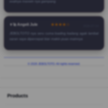
soalnya maxwin nya gampang
Angeli Jule
★★★★☆
2026-07-14
JEBOLTOTO nya seru cuma loading kadang agak lambat
saran saya dipercepat biar makin puas mainnya
© 2026 JEBOLTOTO. All rights reserved.
Buka
Footer Navigation
Products