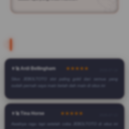
ULASAN TERBARU KOMUNITAS
JEBOLTOTO
Ardi Bellingham
★★★★★
2026-07-18
Situs JEBOLTOTO slot paling gokil dari semua yang
sudah pernah saya main betah dah main di situs ini
Tina Horse
★★★★★
2026-07-12
Awalnya ragu tapi setelah coba JEBOLTOTO di situs ini