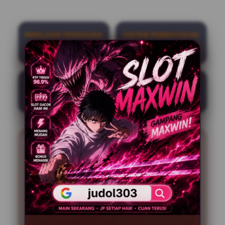
PENILAIAN PENGGUNA
SISTEM PEMBAYARAN
120.123.003
5 Metode
LAYANAN SUPPORT
SISTEM
24/7
Pragmatic Play
JEBOLTOTO
adalah bandar togel Asia terpopuler
dan link situs TOTO slot gacor terpercaya. Kami
menyediakan pasaran togel resmi terlengkap,
game slot online gampang menang, serta
transaksi aman dengan layanan online 24 jam
nonstop setiap hari!