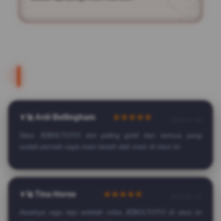
ULASAN TERBARU KOMUNITAS
JEBOLTOTO
Ardi Bellingham
★★★★★
2026-07-18
Situs JEBOLTOTO slot paling gokil dari semua yang
sudah pernah saya main betah dah main di situs ini
Tina Horse
★★★★★
2026-07-12
Awalnya ragu tapi setelah coba JEBOLTOTO di situs ini