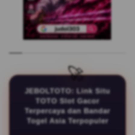
JEBOLTOTO: Link Situ
TOTO Slot Gacor
Terpercaya dan Bandar
Togel Asia Terpopuler