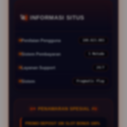
INFORMASI SITUS
Penilaian Pengguna
100.023.003
Sistem Pembayaran
5 Metode
Layanan Support
24/7
Sistem
Pragmatic Play
PENAWARAN SPESIAL
PROMO DEPOSIT 10K SLOT BONUS 100%