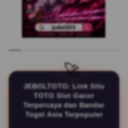
JEBOLTOTO: Link Situ
TOTO Slot Gacor
Terpercaya dan Bandar
Togel Asia Terpopuler