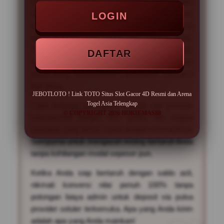
SLOT DEMO hadir sebagai solusi cerdas satu
atap untuk Anda! Kami menyediakan akses gratis
LOGIN
ke ribuan simulator mesin slot online terlengkap
untuk menguji pola, ritme, dan strategi Anda.
Tidak hanya sebagai tempat latihan, platform
DAFTAR
kami juga terintegrasi dengan gerbang taruhan
resmi yang menawarkan kemudahan transaksi
luar biasa.
JEBOTLOTO ! Link TOTO Situs Slot Gacor 4D Resmi dan Arena
Togel Asia Telengkap
Coba berbagai judul game populer dari provider
© COPYRIGHT 2026 HOKIEMAS88
internasional dengan fitur, grafik, dan tingkat
volatilitas yang persis sama dengan versi aslinya.
Sempurna untuk mengasah insting bertaruh Anda
tanpa kehilangan modal sepeser pun.
Ketika Anda siap bertaruh dengan saldo asli,
nikmati konversi nilai penuh 100% tanpa
potongan biaya admin untuk deposit via pulsa
provider seluler terkemuka. Apa yang Anda kirim
adalah apa yang Anda mainkan!