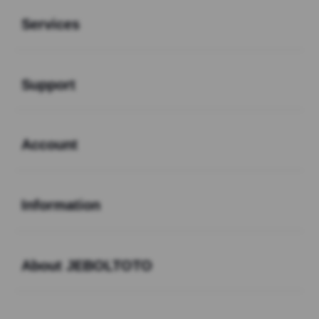
Buka
Services
Buka
Support
Buka
Account
Buka
Information
Buka
About JEBOLTOTO