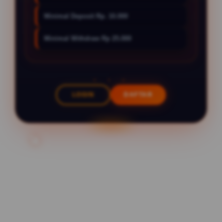
Minimal Deposit Rp. 10.000
Minimal Withdraw Rp 25.000
LOGIN
DAFTAR
Layer Popup Close
JEBOLTOTO: Link Situ
TOTO Slot Gacor Terpercaya
dan Bandar Togel Asia
Terpopuler