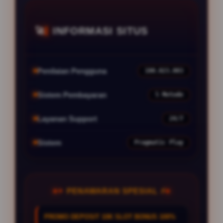
INFORMASI SITUS
Penilaian Pengguna
100.023.003
Sistem Pembayaran
5 Metode
Layanan Support
24/7
Sistem
Pragmatic Play
PENAWARAN SPESIAL
PROMO DEPOSIT 10K SLOT BONUS 100%