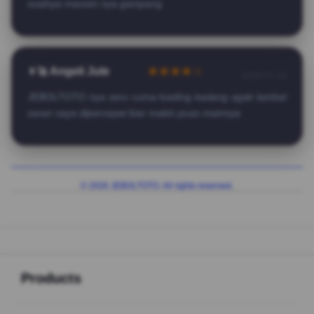
soalnya maxwin nya gampang
Angeli Jule
★★★★☆
2026-07-14
JEBOLTOTO nya seru cuma loading kadang agak lambat
saran saya dipercepat biar makin puas mainnya
© 2026 JEBOLTOTO. All rights reserved.
Buka
Footer Navigation
Products