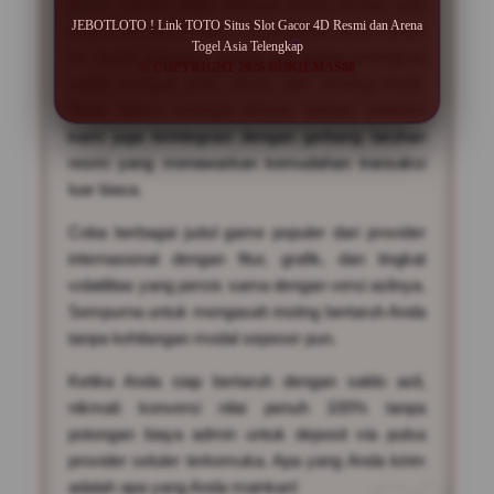
SLOT DEMO hadir sebagai solusi cerdas satu
JEBOTLOTO ! Link TOTO Situs Slot Gacor 4D Resmi dan Arena
atap untuk Anda! Kami menyediakan akses gratis
Togel Asia Telengkap
ke ribuan simulator mesin slot online terlengkap
© COPYRIGHT 2026 HOKIEMAS88
untuk menguji pola, ritme, dan strategi Anda.
Tidak hanya sebagai tempat latihan, platform
kami juga terintegrasi dengan gerbang taruhan
resmi yang menawarkan kemudahan transaksi
luar biasa.
Coba berbagai judul game populer dari provider
internasional dengan fitur, grafik, dan tingkat
volatilitas yang persis sama dengan versi aslinya.
Sempurna untuk mengasah insting bertaruh Anda
tanpa kehilangan modal sepeser pun.
Ketika Anda siap bertaruh dengan saldo asli,
nikmati konversi nilai penuh 100% tanpa
potongan biaya admin untuk deposit via pulsa
provider seluler terkemuka. Apa yang Anda kirim
adalah apa yang Anda mainkan!