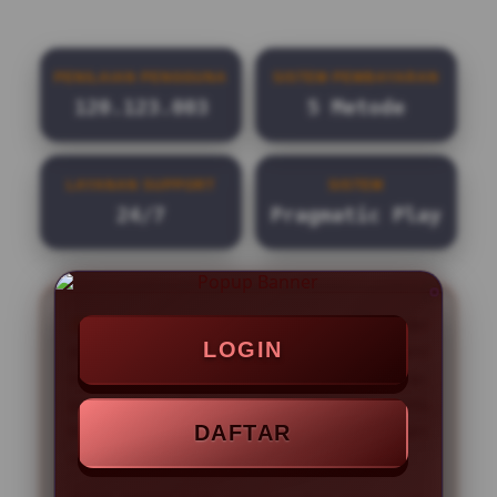
PENILAIAN PENGGUNA
SISTEM PEMBAYARAN
120.123.003
5 Metode
LAYANAN SUPPORT
SISTEM
24/7
Pragmatic Play
JEBOLTOTO
adalah bandar togel Asia terpopuler
LOGIN
dan link situs TOTO slot gacor terpercaya. Kami
menyediakan pasaran togel resmi terlengkap,
game slot online gampang menang, serta
DAFTAR
transaksi aman dengan layanan online 24 jam
nonstop setiap hari!