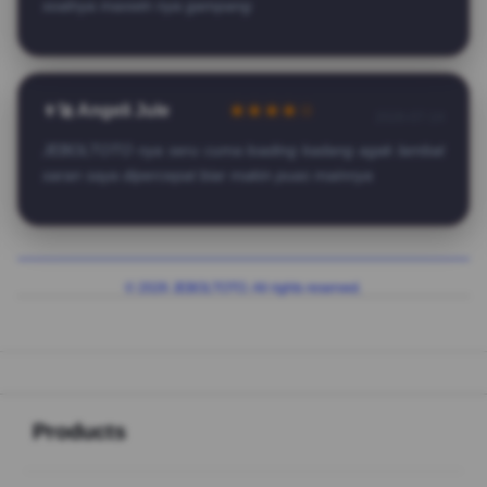
soalnya maxwin nya gampang
Angeli Jule
★★★★☆
2026-07-14
JEBOLTOTO nya seru cuma loading kadang agak lambat
saran saya dipercepat biar makin puas mainnya
© 2026 JEBOLTOTO. All rights reserved.
Buka
Footer Navigation
Products