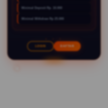
Minimal Deposit Rp. 10.000
Minimal Withdraw Rp 25.000
LOGIN
DAFTAR
Layer Popup Close
JEBOLTOTO: Link Situ
TOTO Slot Gacor Terpercaya
dan Bandar Togel Asia
Terpopuler