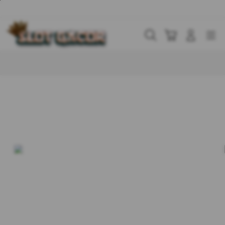
Skip
to
content
Cari
Troli
Login
Navigation
Buka Info Lebih Lanjut