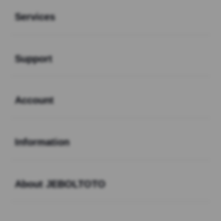
Buka
Services
Buka
Support
Buka
Account
Buka
Information
Buka
About JEBOLTOTO