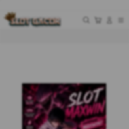
Skip
to
content
Cari
Troli
Login
Navigation
Buka Info Lebih Lanjut