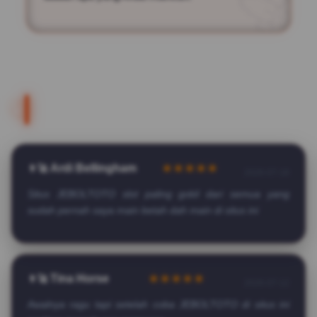
ULASAN TERBARU KOMUNITAS
JEBOLTOTO
Ardi Bellingham
★★★★★
2026-07-18
Situs JEBOLTOTO slot paling gokil dari semua yang
sudah pernah saya main betah dah main di situs ini
Tina Horse
★★★★★
2026-07-12
Awalnya ragu tapi setelah coba JEBOLTOTO di situs ini