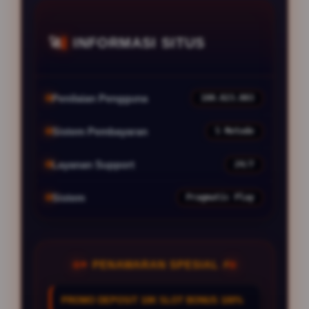
INFORMASI SITUS
Penilaian Pengguna
100.023.003
Sistem Pembayaran
5 Metode
Layanan Support
24/7
Sistem
Pragmatic Play
PENAWARAN SPESIAL
PROMO DEPOSIT 10K SLOT BONUS 100%