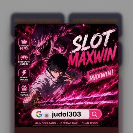
PENILAIAN PENGGUNA
SISTEM PEMBAYARAN
120.123.003
5 Metode
LAYANAN SUPPORT
SISTEM
24/7
Pragmatic Play
JEBOLTOTO
adalah bandar togel Asia terpopuler
dan link situs TOTO slot gacor terpercaya. Kami
menyediakan pasaran togel resmi terlengkap,
game slot online gampang menang, serta
transaksi aman dengan layanan online 24 jam
nonstop setiap hari!