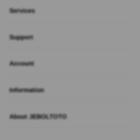
Buka
Services
Buka
Support
Buka
Account
Buka
Information
Buka
About JEBOLTOTO