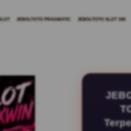
SLOT
JEBOLTOTO PRAGMATIC
JEBOLTOTO SLOT 10K
JEBO
T
Terp