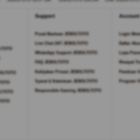
Support
Account
Pusat Bantuan JEBOLTOTO
Login Me
Live Chat 24/7 JEBOLTOTO
Daftar Ak
OLTOTO
WhatsApp Support JEBOLTOTO
Lupa Pas
k
FAQ JEBOLTOTO
Riwayat T
Kebijakan Privasi JEBOLTOTO
Panduan V
BOLTOTO
Syarat & Ketentuan JEBOLTOTO
Program 
LTOTO
Responsible Gaming JEBOLTOTO
OLTOTO
LTOTO