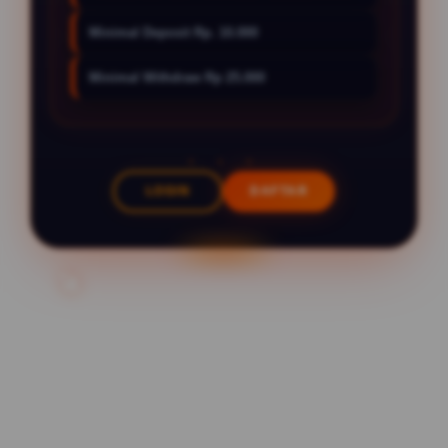
Minimal Deposit Rp. 10.000
Minimal Withdraw Rp 25.000
LOGIN
DAFTAR
Layer Popup Close
JEBOLTOTO: Link Situ
TOTO Slot Gacor Terpercaya
dan Bandar Togel Asia
Terpopuler