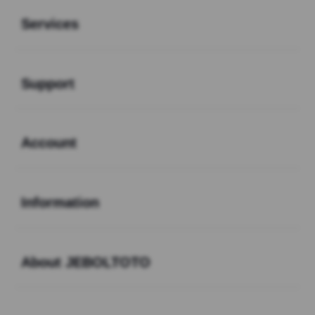
Buka
Services
Buka
Support
Buka
Account
Buka
Information
Buka
About JEBOLTOTO