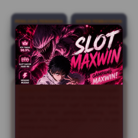
PENILAIAN PENGGUNA
SISTEM PEMBAYARAN
120.123.003
5 Metode
LAYANAN SUPPORT
SISTEM
24/7
Pragmatic Play
JEBOLTOTO
adalah bandar togel Asia terpopuler
dan link situs TOTO slot gacor terpercaya. Kami
menyediakan pasaran togel resmi terlengkap,
game slot online gampang menang, serta
transaksi aman dengan layanan online 24 jam
nonstop setiap hari!