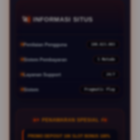
INFORMASI SITUS
Penilaian Pengguna
100.023.003
Sistem Pembayaran
5 Metode
Layanan Support
24/7
Sistem
Pragmatic Play
PENAWARAN SPESIAL
PROMO DEPOSIT 10K SLOT BONUS 100%