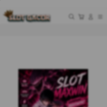
Skip
to
content
Cari
Troli
Login
Navigation
Buka Info Lebih Lanjut