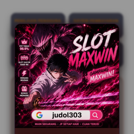
PENILAIAN PENGGUNA
SISTEM PEMBAYARAN
120.123.003
5 Metode
LAYANAN SUPPORT
SISTEM
24/7
Pragmatic Play
JEBOLTOTO
adalah bandar togel Asia terpopuler
dan link situs TOTO slot gacor terpercaya. Kami
menyediakan pasaran togel resmi terlengkap,
game slot online gampang menang, serta
transaksi aman dengan layanan online 24 jam
nonstop setiap hari!