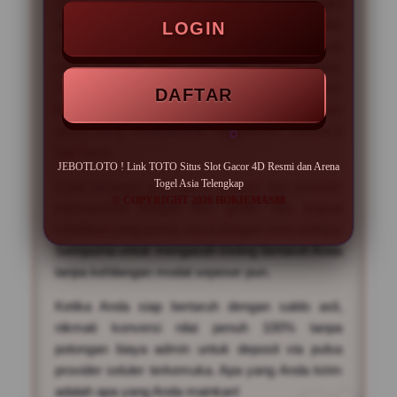
SLOT DEMO hadir sebagai solusi cerdas satu
atap untuk Anda! Kami menyediakan akses gratis
LOGIN
ke ribuan simulator mesin slot online terlengkap
untuk menguji pola, ritme, dan strategi Anda.
Tidak hanya sebagai tempat latihan, platform
DAFTAR
kami juga terintegrasi dengan gerbang taruhan
resmi yang menawarkan kemudahan transaksi
luar biasa.
JEBOTLOTO ! Link TOTO Situs Slot Gacor 4D Resmi dan Arena
Togel Asia Telengkap
Coba berbagai judul game populer dari provider
© COPYRIGHT 2026 HOKIEMAS88
internasional dengan fitur, grafik, dan tingkat
volatilitas yang persis sama dengan versi aslinya.
Sempurna untuk mengasah insting bertaruh Anda
tanpa kehilangan modal sepeser pun.
Ketika Anda siap bertaruh dengan saldo asli,
nikmati konversi nilai penuh 100% tanpa
potongan biaya admin untuk deposit via pulsa
provider seluler terkemuka. Apa yang Anda kirim
adalah apa yang Anda mainkan!