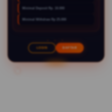
Minimal Deposit Rp. 10.000
Minimal Withdraw Rp 25.000
LOGIN
DAFTAR
Layer Popup Close
JEBOLTOTO: Link Situ
TOTO Slot Gacor Terpercaya
dan Bandar Togel Asia
Terpopuler