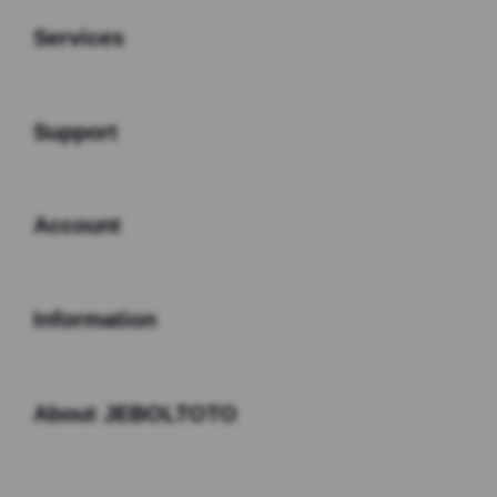
Buka
Services
Buka
Support
Buka
Account
Buka
Information
Buka
About JEBOLTOTO