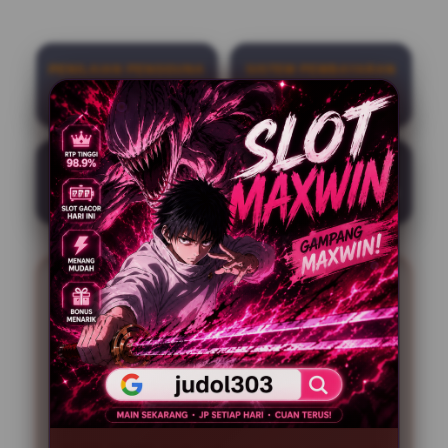
PENILAIAN PENGGUNA
SISTEM PEMBAYARAN
120.123.003
5 Metode
LAYANAN SUPPORT
SISTEM
24/7
Pragmatic Play
JEBOLTOTO
adalah bandar togel Asia terpopuler
dan link situs TOTO slot gacor terpercaya. Kami
menyediakan pasaran togel resmi terlengkap,
game slot online gampang menang, serta
transaksi aman dengan layanan online 24 jam
nonstop setiap hari!