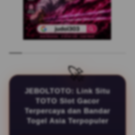
JEBOLTOTO: Link Situ
TOTO Slot Gacor
Terpercaya dan Bandar
Togel Asia Terpopuler