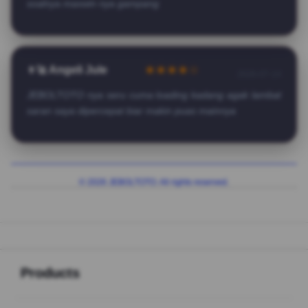
soalnya maxwin nya gampang
Angeli Jule
★★★★☆
2026-07-14
JEBOLTOTO nya seru cuma loading kadang agak lambat
saran saya dipercepat biar makin puas mainnya
© 2026 JEBOLTOTO. All rights reserved.
Buka
Footer Navigation
Products