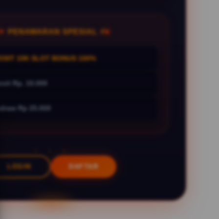
PENAWARAN SPESIAL
SIT 10K SLOT BONUS 100%
sit Rp. 10.000
hdraw Rp 25.000
LOGIN
DAFTAR