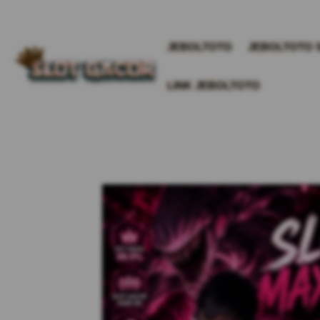
Skip
to
content
JEBOLTOTO
JEBOLTOTO 
LINK JEBOLTOTO
Buka Info Lebih Lanjut