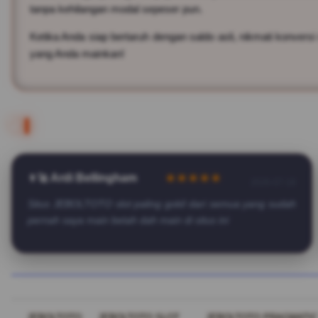
tanpa kehilangan modal sepeser pun.
Ketika Anda siap bertaruh dengan saldo asli, nikmati konvers
yang Anda mainkan!
ULASAN TERBARU KOMUNITAS 
Ardi Bellingham
★★★★★
2026-07-18
Situs JEBOLTOTO slot paling gokil dari semua yang sudah
pernah saya main betah dah main di situs ini
JEBOLTOTO
JEBOLTOTO SLOT
JEBOLTOTO PRAGMATI