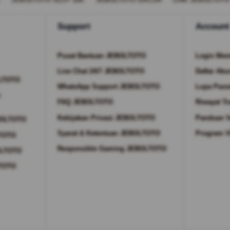
Support
Account
Pusat Bantuan JEBOLTOTO
Login Me
Live Chat 24/7 JEBOLTOTO
Daftar Ak
OLTOTO
WhatsApp Support JEBOLTOTO
Lupa Pas
k
FAQ JEBOLTOTO
Riwayat T
Kebijakan Privasi JEBOLTOTO
Panduan V
BOLTOTO
Syarat & Ketentuan JEBOLTOTO
Program 
LTOTO
Responsible Gaming JEBOLTOTO
OLTOTO
LTOTO