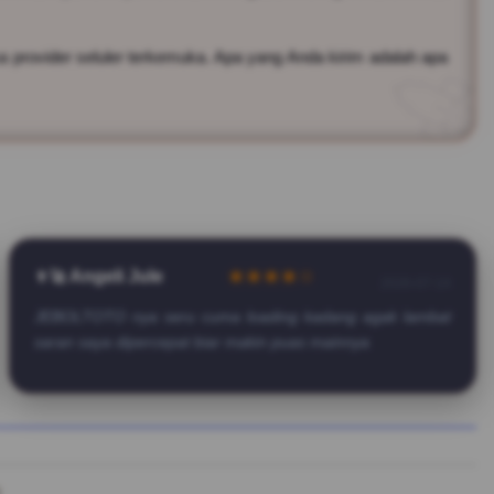
sa provider seluler terkemuka. Apa yang Anda kirim adalah apa
Angeli Jule
★★★★☆
2026-07-14
JEBOLTOTO nya seru cuma loading kadang agak lambat
saran saya dipercepat biar makin puas mainnya