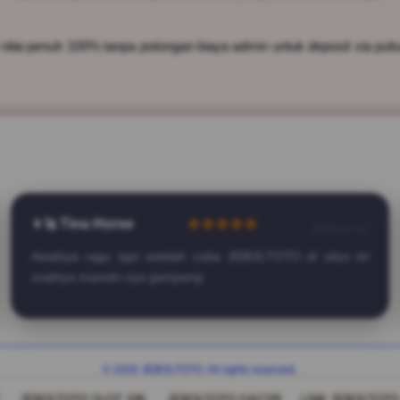
i nilai penuh 100% tanpa potongan biaya admin untuk deposit via pul
JEBOLTOTO
Tina Horse
★★★★★
2026-07-12
Awalnya ragu tapi setelah coba JEBOLTOTO di situs ini
soalnya maxwin nya gampang
© 2026 JEBOLTOTO. All rights reserved.
C
JEBOLTOTO SLOT 10K
JEBOLTOTO GACOR
LINK JEBOLTOTO