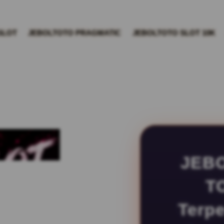
SLOT
JEBOLTOTO PRAGMATIC
JEBOLTOTO SLOT 10K
JEBO
T
Terp