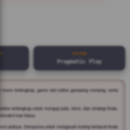
a dan Bandar Togel Asia
T
SISTEM
Pragmatic Play
l resmi terlengkap, game slot online gampang menang, serta
ine terlengkap untuk menguji pola, ritme, dan strategi Anda.
ansaksi luar biasa.
n versi aslinya. Sempurna untuk mengasah insting bertaruh Anda