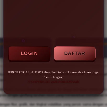
OTO Slot Gacor Terpercay
Terpopuler
ISTEM PEMBAYARAN
LAYANAN SUPPOR
5 Metode
24/7
LOGIN
DAFTAR
JEBOTLOTO ! Link TOTO Situs Slot Gacor 4D Resmi dan Arena Togel
 situs TOTO slot gacor terpercaya. Kami menyediakan pasaran toge
Asia Telengkap
ari!
© COPYRIGHT 2026 HOKIEMAS88
 Kami menyediakan akses gratis ke ribuan simulator mesin slot onl
ntegrasi dengan gerbang taruhan resmi yang menawarkan kemudahan tr
dengan fitur, grafik, dan tingkat volatilitas yang persis sama denga