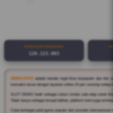
Layer Popup Close
JEBOLTOTO: Link Situ T
PENILAIAN PENGGUNA
S
120.123.003
JEBOLTOTO
adalah bandar togel Asia terpopuler dan link
transaksi aman dengan layanan online 24 jam nonstop setiap h
SLOT DEMO hadir sebagai solusi cerdas satu atap untuk Anda!
Tidak hanya sebagai tempat latihan, platform kami juga teri
Coba berbagai judul game populer dari provider internasional 