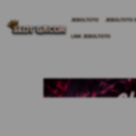
Skip
to
content
JEBOLTOTO
JEBOLTOTO 
LINK JEBOLTOTO
Buka Info Lebih Lanjut