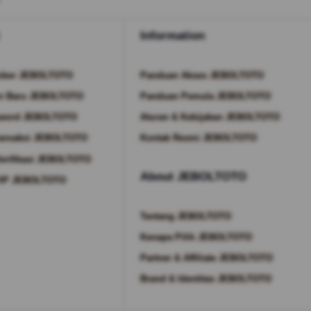
Information
mber JEBOLTOTO
Panduan Akses JEBOLTOTO
un Baru JEBOLTOTO
Panduan Pemula JEBOLTOTO
sword JEBOLTOTO
Aturan & Kebijakan JEBOLTOTO
ransaksi JEBOLTOTO
Kontak Resmi JEBOLTOTO
erifikasi JEBOLTOTO
About JEBOLTOTO
VIP JEBOLTOTO
Tentang JEBOLTOTO
Kenapa Pilih JEBOLTOTO
Partner & Affiliate JEBOLTOTO
Brand & Identitas JEBOLTOTO