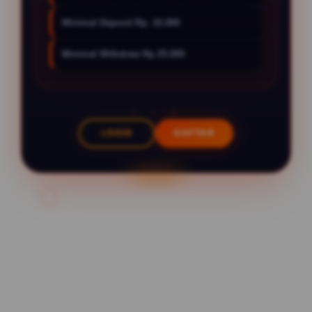
Minimal Deposit Rp. 10.000
Minimal Withdraw Rp 25.000
LOGIN
DAFTAR
Layer Popup Close
JEBOLTOTO: Link Situ
TOTO Slot Gacor Terpercaya
dan Bandar Togel Asia
Terpopuler