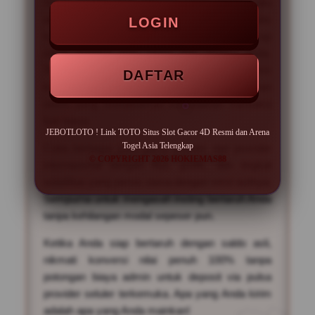
SLOT DEMO hadir sebagai solusi cerdas satu
atap untuk Anda! Kami menyediakan akses gratis
LOGIN
ke ribuan simulator mesin slot online terlengkap
untuk menguji pola, ritme, dan strategi Anda.
Tidak hanya sebagai tempat latihan, platform
DAFTAR
kami juga terintegrasi dengan gerbang taruhan
resmi yang menawarkan kemudahan transaksi
luar biasa.
JEBOTLOTO ! Link TOTO Situs Slot Gacor 4D Resmi dan Arena
Togel Asia Telengkap
Coba berbagai judul game populer dari provider
© COPYRIGHT 2026 HOKIEMAS88
internasional dengan fitur, grafik, dan tingkat
volatilitas yang persis sama dengan versi aslinya.
Sempurna untuk mengasah insting bertaruh Anda
tanpa kehilangan modal sepeser pun.
Ketika Anda siap bertaruh dengan saldo asli,
nikmati konversi nilai penuh 100% tanpa
potongan biaya admin untuk deposit via pulsa
provider seluler terkemuka. Apa yang Anda kirim
adalah apa yang Anda mainkan!