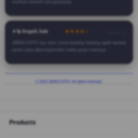
soalnya maxwin nya gampang
Angeli Jule
★★★★☆
2026-07-14
JEBOLTOTO nya seru cuma loading kadang agak lambat
saran saya dipercepat biar makin puas mainnya
© 2026 JEBOLTOTO. All rights reserved.
Buka
Footer Navigation
Products