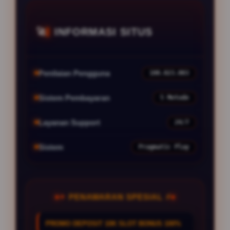
INFORMASI SITUS
Penilaian Pengguna
100.023.003
Sistem Pembayaran
5 Metode
Layanan Support
24/7
Sistem
Pragmatic Play
PENAWARAN SPESIAL
PROMO DEPOSIT 10K SLOT BONUS 100%