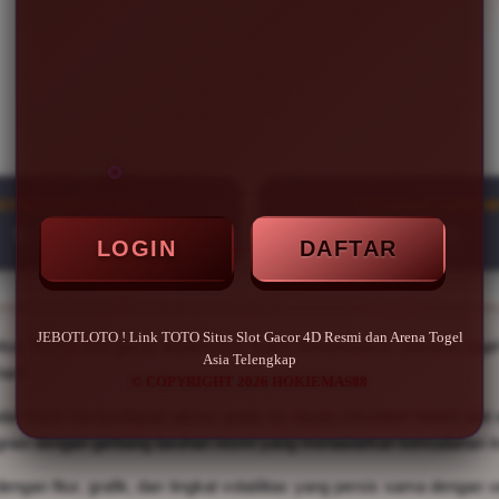
OTO Slot Gacor Terpercay
Terpopuler
ISTEM PEMBAYARAN
LAYANAN SUPPOR
5 Metode
24/7
LOGIN
DAFTAR
JEBOTLOTO ! Link TOTO Situs Slot Gacor 4D Resmi dan Arena Togel
 situs TOTO slot gacor terpercaya. Kami menyediakan pasaran toge
Asia Telengkap
ari!
© COPYRIGHT 2026 HOKIEMAS88
 Kami menyediakan akses gratis ke ribuan simulator mesin slot onl
ntegrasi dengan gerbang taruhan resmi yang menawarkan kemudahan tr
dengan fitur, grafik, dan tingkat volatilitas yang persis sama denga