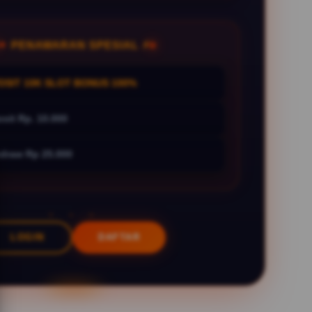
PENAWARAN SPESIAL
SIT 10K SLOT BONUS 100%
sit Rp. 10.000
hdraw Rp 25.000
LOGIN
DAFTAR