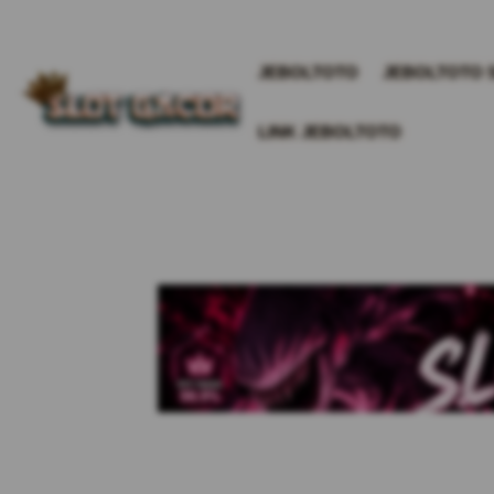
Skip
to
content
JEBOLTOTO
JEBOLTOTO 
LINK JEBOLTOTO
Buka Info Lebih Lanjut