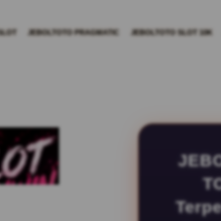
SLOT
JEBOLTOTO PRAGMATIC
JEBOLTOTO SLOT 10K
JEBO
T
Terp