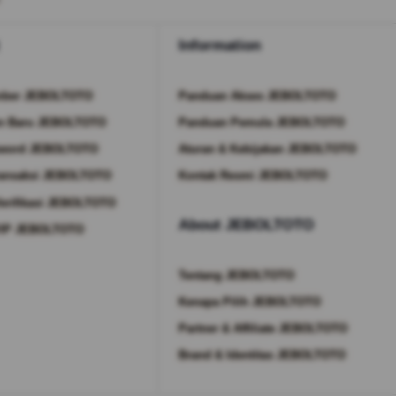
Information
mber JEBOLTOTO
Panduan Akses JEBOLTOTO
un Baru JEBOLTOTO
Panduan Pemula JEBOLTOTO
sword JEBOLTOTO
Aturan & Kebijakan JEBOLTOTO
ransaksi JEBOLTOTO
Kontak Resmi JEBOLTOTO
erifikasi JEBOLTOTO
About JEBOLTOTO
VIP JEBOLTOTO
Tentang JEBOLTOTO
Kenapa Pilih JEBOLTOTO
Partner & Affiliate JEBOLTOTO
Brand & Identitas JEBOLTOTO