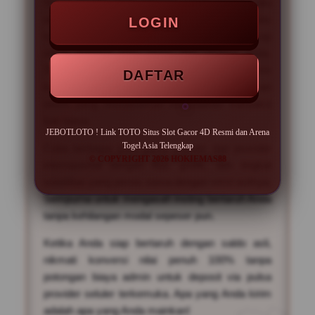
SLOT DEMO hadir sebagai solusi cerdas satu
atap untuk Anda! Kami menyediakan akses gratis
LOGIN
ke ribuan simulator mesin slot online terlengkap
untuk menguji pola, ritme, dan strategi Anda.
Tidak hanya sebagai tempat latihan, platform
DAFTAR
kami juga terintegrasi dengan gerbang taruhan
resmi yang menawarkan kemudahan transaksi
luar biasa.
JEBOTLOTO ! Link TOTO Situs Slot Gacor 4D Resmi dan Arena
Togel Asia Telengkap
Coba berbagai judul game populer dari provider
© COPYRIGHT 2026 HOKIEMAS88
internasional dengan fitur, grafik, dan tingkat
volatilitas yang persis sama dengan versi aslinya.
Sempurna untuk mengasah insting bertaruh Anda
tanpa kehilangan modal sepeser pun.
Ketika Anda siap bertaruh dengan saldo asli,
nikmati konversi nilai penuh 100% tanpa
potongan biaya admin untuk deposit via pulsa
provider seluler terkemuka. Apa yang Anda kirim
adalah apa yang Anda mainkan!