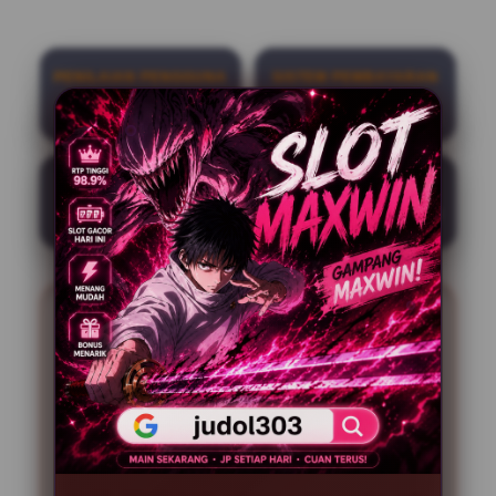
PENILAIAN PENGGUNA
SISTEM PEMBAYARAN
120.123.003
5 Metode
LAYANAN SUPPORT
SISTEM
24/7
Pragmatic Play
JEBOLTOTO
adalah bandar togel Asia terpopuler
dan link situs TOTO slot gacor terpercaya. Kami
menyediakan pasaran togel resmi terlengkap,
game slot online gampang menang, serta
transaksi aman dengan layanan online 24 jam
nonstop setiap hari!