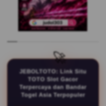
JEBOLTOTO: Link Situ
TOTO Slot Gacor
Terpercaya dan Bandar
Togel Asia Terpopuler