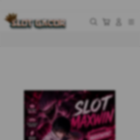
Skip
to
content
Cari
Troli
Login
Navigation
Buka Info Lebih Lanjut