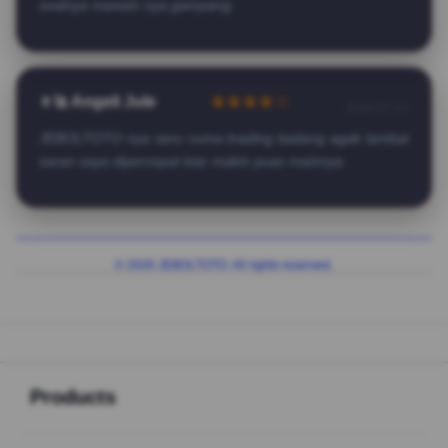
soalnya maxwin nya gampang
Angeli Jule
★★★★☆
2026-07-14
JEBOLTOTO nya seru cuma loading kadang agak lambat
saran saya dipercepat biar makin puas mainnya
© 2026 JEBOLTOTO. All rights reserved.
Buka
Footer Navigation
Products