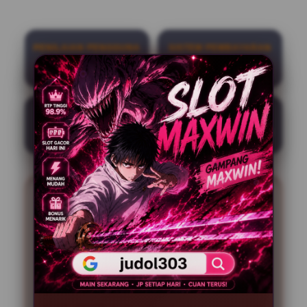
PENILAIAN PENGGUNA
SISTEM PEMBAYARAN
120.123.003
5 Metode
LAYANAN SUPPORT
SISTEM
24/7
Pragmatic Play
JEBOLTOTO
adalah bandar togel Asia terpopuler
dan link situs TOTO slot gacor terpercaya. Kami
menyediakan pasaran togel resmi terlengkap,
game slot online gampang menang, serta
transaksi aman dengan layanan online 24 jam
nonstop setiap hari!