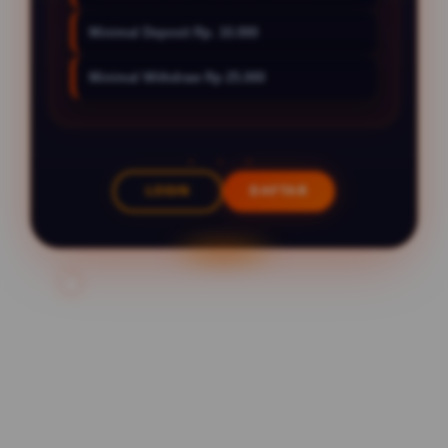
Minimal Deposit Rp. 10.000
Minimal Withdraw Rp 25.000
LOGIN
DAFTAR
Layer Popup Close
JEBOLTOTO: Link Situ
TOTO Slot Gacor Terpercaya
dan Bandar Togel Asia
Terpopuler