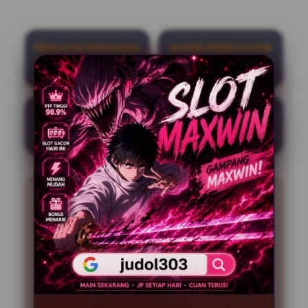
PENILAIAN PENGGUNA
SISTEM PEMBAYARAN
120.123.003
5 Metode
LAYANAN SUPPORT
SISTEM
24/7
Pragmatic Play
JEBOLTOTO
adalah bandar togel Asia terpopuler
dan link situs TOTO slot gacor terpercaya. Kami
menyediakan pasaran togel resmi terlengkap,
game slot online gampang menang, serta
transaksi aman dengan layanan online 24 jam
nonstop setiap hari!