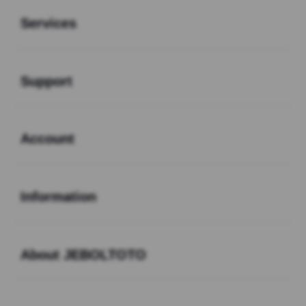
Buka
Services
Buka
Support
Buka
Account
Buka
Information
Buka
About JEBOLTOTO