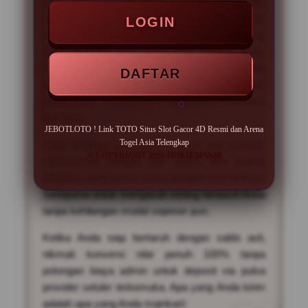
SLOT DEMO hadir sebagai solusi cerdas satu
atap untuk Anda! Kami menyediakan akses gratis
LOGIN
ke ribuan simulator mesin slot online terlengkap
untuk menguji pola, ritme, dan strategi Anda.
Tidak hanya sebagai tempat latihan, platform
DAFTAR
kami juga terintegrasi dengan gerbang taruhan
resmi yang menawarkan kemudahan transaksi
luar biasa.
JEBOTLOTO ! Link TOTO Situs Slot Gacor 4D Resmi dan Arena
Togel Asia Telengkap
Coba berbagai judul game populer dari provider
© COPYRIGHT 2026 HOKIEMAS88
internasional dengan fitur, grafik, dan tingkat
volatilitas yang persis sama dengan versi aslinya.
Sempurna untuk mengasah insting bertaruh Anda
tanpa kehilangan modal sepeser pun.
Ketika Anda siap bertaruh dengan saldo asli,
nikmati konversi nilai penuh 100% tanpa
potongan biaya admin untuk deposit via pulsa
provider seluler terkemuka. Apa yang Anda kirim
adalah apa yang Anda mainkan!