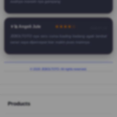
soalnya maxwin nya gampang
Angeli Jule
★★★★☆
2026-07-14
JEBOLTOTO nya seru cuma loading kadang agak lambat
saran saya dipercepat biar makin puas mainnya
© 2026 JEBOLTOTO. All rights reserved.
Buka
Footer Navigation
Products