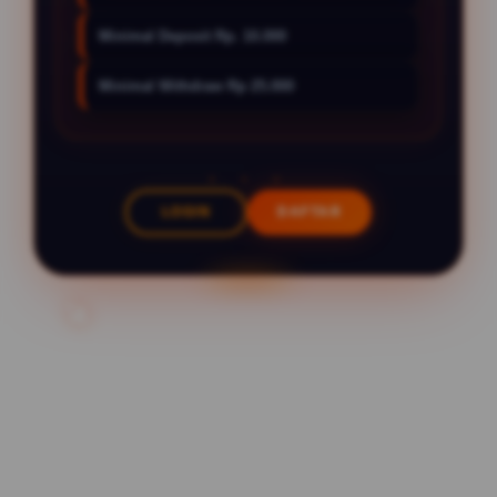
Minimal Deposit Rp. 10.000
Minimal Withdraw Rp 25.000
LOGIN
DAFTAR
Layer Popup Close
JEBOLTOTO: Link Situ
TOTO Slot Gacor Terpercaya
dan Bandar Togel Asia
Terpopuler