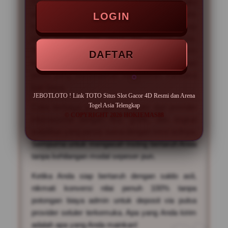
SLOT DEMO hadir sebagai solusi cerdas satu
atap untuk Anda! Kami menyediakan akses gratis
LOGIN
ke ribuan simulator mesin slot online terlengkap
untuk menguji pola, ritme, dan strategi Anda.
Tidak hanya sebagai tempat latihan, platform
DAFTAR
kami juga terintegrasi dengan gerbang taruhan
resmi yang menawarkan kemudahan transaksi
luar biasa.
JEBOTLOTO ! Link TOTO Situs Slot Gacor 4D Resmi dan Arena
Togel Asia Telengkap
Coba berbagai judul game populer dari provider
© COPYRIGHT 2026 HOKIEMAS88
internasional dengan fitur, grafik, dan tingkat
volatilitas yang persis sama dengan versi aslinya.
Sempurna untuk mengasah insting bertaruh Anda
tanpa kehilangan modal sepeser pun.
Ketika Anda siap bertaruh dengan saldo asli,
nikmati konversi nilai penuh 100% tanpa
potongan biaya admin untuk deposit via pulsa
provider seluler terkemuka. Apa yang Anda kirim
adalah apa yang Anda mainkan!