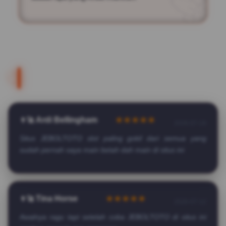
ULASAN TERBARU KOMUNITAS
JEBOLTOTO
Ardi Bellingham
★★★★★
2026-07-18
Situs JEBOLTOTO slot paling gokil dari semua yang
sudah pernah saya main betah dah main di situs ini
Tina Horse
★★★★★
2026-07-12
Awalnya ragu tapi setelah coba JEBOLTOTO di situs ini