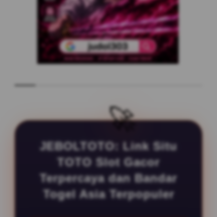
JEBOLTOTO: Link Situ
TOTO Slot Gacor
Terpercaya dan Bandar
Togel Asia Terpopuler