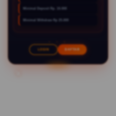
Minimal Deposit Rp. 10.000
Minimal Withdraw Rp 25.000
LOGIN
DAFTAR
Layer Popup Close
JEBOLTOTO: Link Situ
TOTO Slot Gacor Terpercaya
dan Bandar Togel Asia
Terpopuler