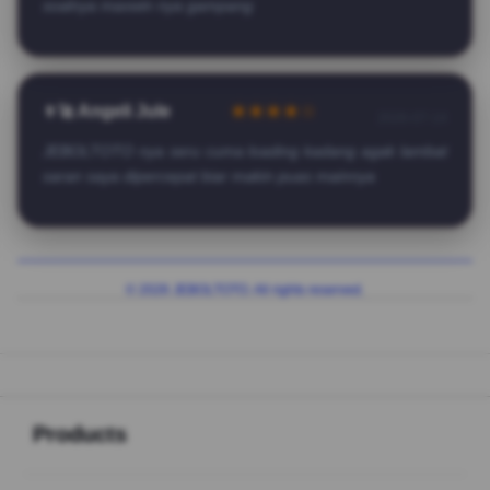
soalnya maxwin nya gampang
Angeli Jule
★★★★☆
2026-07-14
JEBOLTOTO nya seru cuma loading kadang agak lambat
saran saya dipercepat biar makin puas mainnya
© 2026 JEBOLTOTO. All rights reserved.
Buka
Footer Navigation
Products