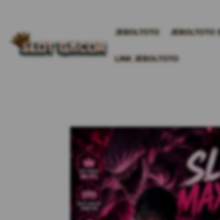
Skip
to
content
JEBOLTOTO
JEBOLTOTO 
LINK JEBOLTOTO
Buka Info Lebih Lanjut