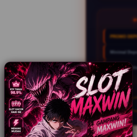
PROMO DEPO
Minimal Depo
Minimal Wit