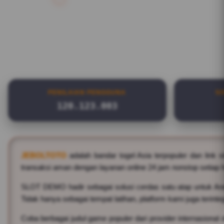
Layer Popup Close
JEBOLTOTO: Link Situ T
PENILAIAN PENGGUNA
S
120.123.003
JEBOLTOTO
adalah bandar togel Asia terpopuler dan link
transaksi aman dengan layanan online 24 jam nonstop setiap h
SLOT DEMO hadir sebagai solusi cerdas satu atap untuk Anda!
Tidak hanya sebagai tempat latihan, platform kami juga teri
Coba berbagai judul game populer dari provider internasional 