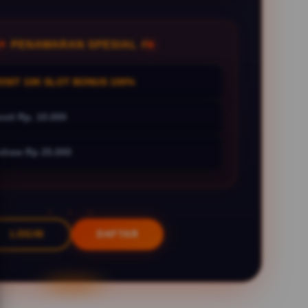
PENAWARAN SPESIAL
SIT 10K SLOT BONUS 100%
sit Rp. 10.000
hdraw Rp 25.000
LOGIN
DAFTAR