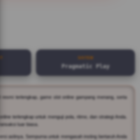
a dan Bandar Togel Asia
T
SISTEM
Pragmatic Play
l resmi terlengkap, game slot online gampang menang, serta
ine terlengkap untuk menguji pola, ritme, dan strategi Anda.
ansaksi luar biasa.
n versi aslinya. Sempurna untuk mengasah insting bertaruh Anda