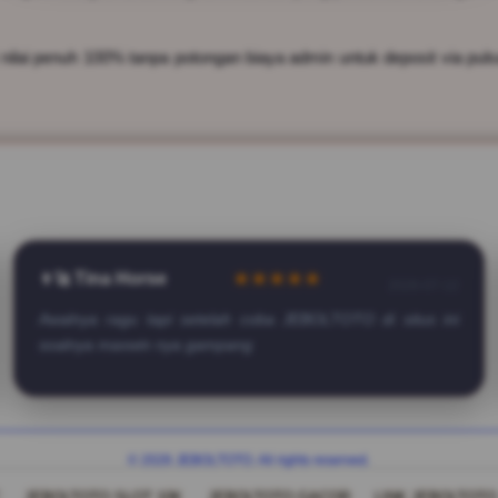
i nilai penuh 100% tanpa potongan biaya admin untuk deposit via pul
JEBOLTOTO
Tina Horse
★★★★★
2026-07-12
Awalnya ragu tapi setelah coba JEBOLTOTO di situs ini
soalnya maxwin nya gampang
© 2026 JEBOLTOTO. All rights reserved.
C
JEBOLTOTO SLOT 10K
JEBOLTOTO GACOR
LINK JEBOLTOTO