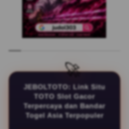
JEBOLTOTO: Link Situ
TOTO Slot Gacor
Terpercaya dan Bandar
Togel Asia Terpopuler