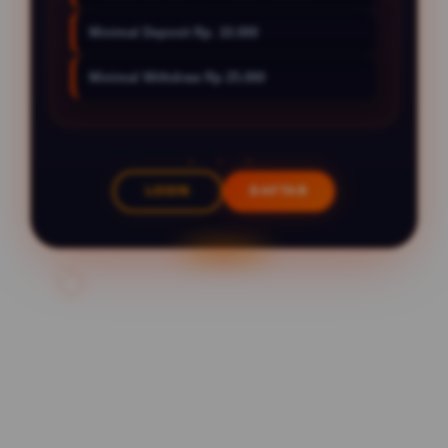
Minimal Deposit Rp. 10.000
Minimal Withdraw Rp 25.000
LOGIN
DAFTAR
Layer Popup Close
JEBOLTOTO: Link Situ
TOTO Slot Gacor Terpercaya
dan Bandar Togel Asia
Terpopuler