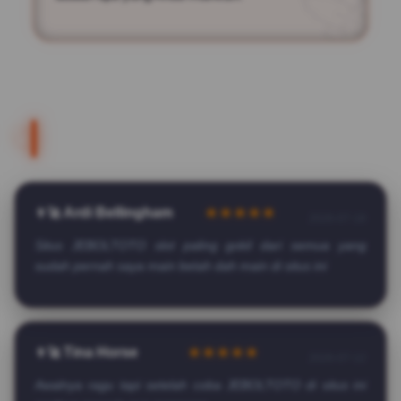
ULASAN TERBARU KOMUNITAS
JEBOLTOTO
Ardi Bellingham
★★★★★
2026-07-18
Situs JEBOLTOTO slot paling gokil dari semua yang
sudah pernah saya main betah dah main di situs ini
Tina Horse
★★★★★
2026-07-12
Awalnya ragu tapi setelah coba JEBOLTOTO di situs ini