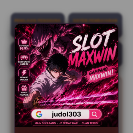
PENILAIAN PENGGUNA
SISTEM PEMBAYARAN
120.123.003
5 Metode
LAYANAN SUPPORT
SISTEM
24/7
Pragmatic Play
JEBOLTOTO
adalah bandar togel Asia terpopuler
dan link situs TOTO slot gacor terpercaya. Kami
menyediakan pasaran togel resmi terlengkap,
game slot online gampang menang, serta
transaksi aman dengan layanan online 24 jam
nonstop setiap hari!