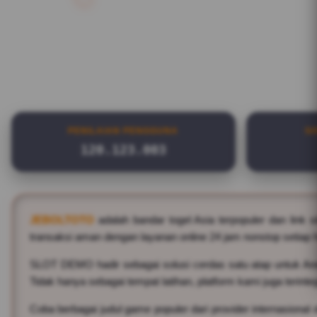
Layer Popup Close
JEBOLTOTO: Link Situ T
PENILAIAN PENGGUNA
S
120.123.003
JEBOLTOTO
adalah bandar togel Asia terpopuler dan link
transaksi aman dengan layanan online 24 jam nonstop setiap h
SLOT DEMO hadir sebagai solusi cerdas satu atap untuk Anda!
Tidak hanya sebagai tempat latihan, platform kami juga teri
Coba berbagai judul game populer dari provider internasional 