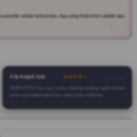
sa provider seluler terkemuka. Apa yang Anda kirim adalah apa
Angeli Jule
★★★★☆
2026-07-14
JEBOLTOTO nya seru cuma loading kadang agak lambat
saran saya dipercepat biar makin puas mainnya