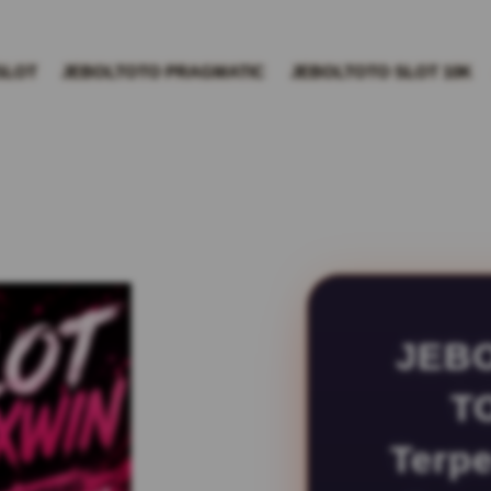
SLOT
JEBOLTOTO PRAGMATIC
JEBOLTOTO SLOT 10K
JEBO
T
Terp