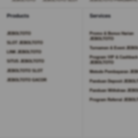
Footer Navigation
Products
Services
JEBOLTOTO
Promo & Bonus Harian
JEBOLTOTO
SLOT JEBOLTOTO
Turnamen & Event JEB
LINK JEBOLTOTO
Program VIP & Cashbac
SITUS JEBOLTOTO
JEBOLTOTO
JEBOLTOTO SLOT
Metode Pembayaran JE
JEBOLTOTO GACOR
Panduan Deposit JEBO
Panduan Withdraw JEB
Program Referral JEBO