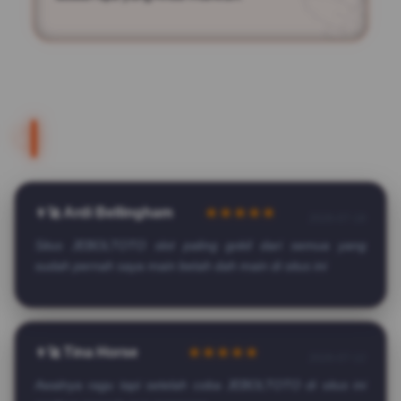
ULASAN TERBARU KOMUNITAS
JEBOLTOTO
Ardi Bellingham
★★★★★
2026-07-18
Situs JEBOLTOTO slot paling gokil dari semua yang
sudah pernah saya main betah dah main di situs ini
Tina Horse
★★★★★
2026-07-12
Awalnya ragu tapi setelah coba JEBOLTOTO di situs ini