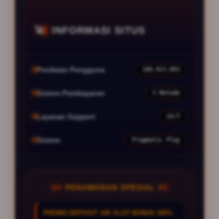
INFORMASI SITUS
Penilaian Pengguna
100.023.003
Sistem Pembayaran
5 Metode
Layanan Support
24/7
Sistem
Pragmatic Play
PENAWARAN SPESIAL
PROMO DEPOSIT 10K SLOT BONUS 100%