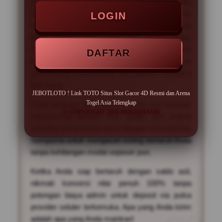
SLOT DEMO hadir sebagai solusi cerdas satu
atap untuk Anda! Kami menyediakan akses gratis
LOGIN
ke ribuan simulator mesin slot online terlengkap
untuk menguji pola, ritme, dan strategi Anda.
Tidak hanya sebagai tempat latihan, platform
DAFTAR
kami juga terintegrasi dengan gerbang taruhan
resmi yang menawarkan kemudahan transaksi
luar biasa.
JEBOTLOTO ! Link TOTO Situs Slot Gacor 4D Resmi dan Arena
Togel Asia Telengkap
Coba berbagai judul game populer dari provider
© COPYRIGHT 2026 HOKIEMAS88
internasional dengan fitur, grafik, dan tingkat
volatilitas yang persis sama dengan versi aslinya.
Sempurna untuk mengasah insting bertaruh Anda
tanpa kehilangan modal sepeser pun.
Ketika Anda siap bertaruh dengan saldo asli,
nikmati konversi nilai penuh 100% tanpa
potongan biaya admin untuk deposit via pulsa
provider seluler terkemuka. Apa yang Anda kirim
adalah apa yang Anda mainkan!