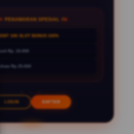
PENAWARAN SPESIAL
SIT 10K SLOT BONUS 100%
sit Rp. 10.000
hdraw Rp 25.000
LOGIN
DAFTAR