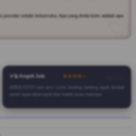
sa provider seluler terkemuka. Apa yang Anda kirim adalah apa
Angeli Jule
★★★★☆
2026-07-14
JEBOLTOTO nya seru cuma loading kadang agak lambat
saran saya dipercepat biar makin puas mainnya