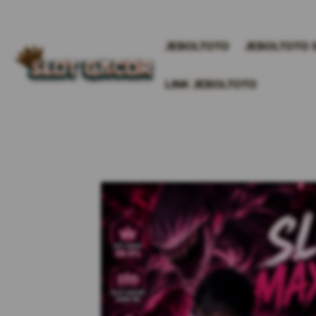
Skip
to
content
JEBOLTOTO
JEBOLTOTO 
LINK JEBOLTOTO
Buka Info Lebih Lanjut