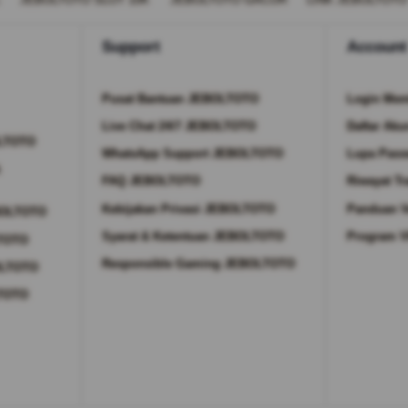
Support
Account
Pusat Bantuan JEBOLTOTO
Login Me
Live Chat 24/7 JEBOLTOTO
Daftar Ak
OLTOTO
WhatsApp Support JEBOLTOTO
Lupa Pas
k
FAQ JEBOLTOTO
Riwayat T
Kebijakan Privasi JEBOLTOTO
Panduan V
BOLTOTO
Syarat & Ketentuan JEBOLTOTO
Program 
LTOTO
Responsible Gaming JEBOLTOTO
OLTOTO
LTOTO