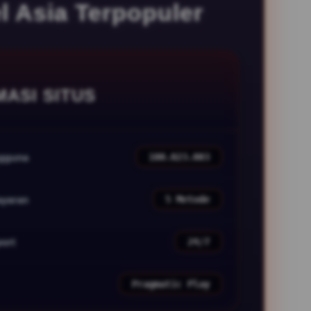
l Asia Terpopuler
MASI SITUS
ngguna
100.023.003
ayaran
5 Metode
ort
24/7
Pragmatic Play