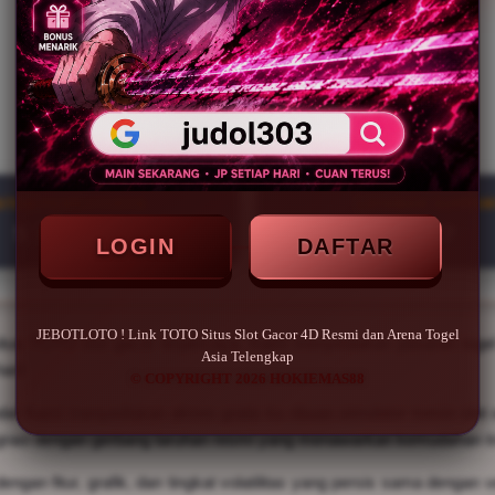
OTO Slot Gacor Terpercay
Terpopuler
ISTEM PEMBAYARAN
LAYANAN SUPPOR
5 Metode
24/7
LOGIN
DAFTAR
JEBOTLOTO ! Link TOTO Situs Slot Gacor 4D Resmi dan Arena Togel
 situs TOTO slot gacor terpercaya. Kami menyediakan pasaran toge
Asia Telengkap
ari!
© COPYRIGHT 2026 HOKIEMAS88
 Kami menyediakan akses gratis ke ribuan simulator mesin slot onl
ntegrasi dengan gerbang taruhan resmi yang menawarkan kemudahan tr
dengan fitur, grafik, dan tingkat volatilitas yang persis sama denga