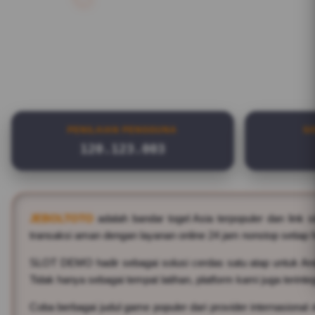
Layer Popup Close
JEBOLTOTO: Link Situ T
PENILAIAN PENGGUNA
S
120.123.003
JEBOLTOTO
adalah bandar togel Asia terpopuler dan link
transaksi aman dengan layanan online 24 jam nonstop setiap h
SLOT DEMO hadir sebagai solusi cerdas satu atap untuk Anda!
Tidak hanya sebagai tempat latihan, platform kami juga teri
Coba berbagai judul game populer dari provider internasional 