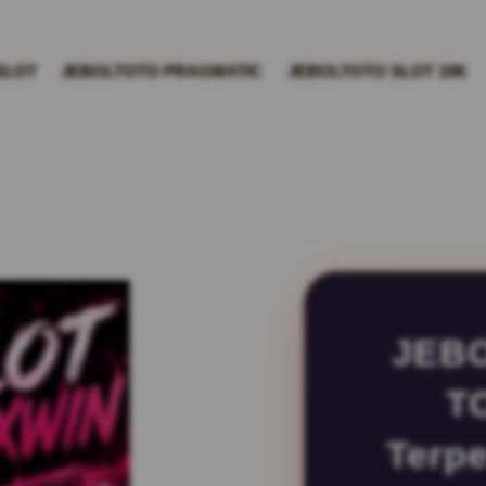
SLOT
JEBOLTOTO PRAGMATIC
JEBOLTOTO SLOT 10K
JEBO
T
Terp