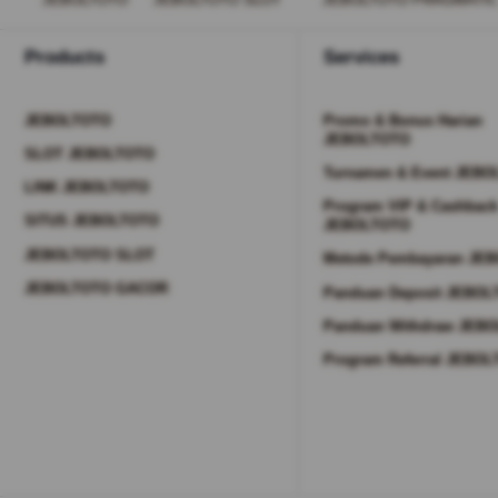
Footer Navigation
Products
Services
JEBOLTOTO
Promo & Bonus Harian
JEBOLTOTO
SLOT JEBOLTOTO
Turnamen & Event JEB
LINK JEBOLTOTO
Program VIP & Cashbac
SITUS JEBOLTOTO
JEBOLTOTO
JEBOLTOTO SLOT
Metode Pembayaran JE
JEBOLTOTO GACOR
Panduan Deposit JEBO
Panduan Withdraw JEB
Program Referral JEBO