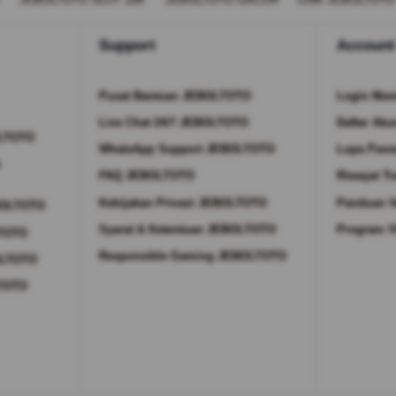
Support
Account
Pusat Bantuan JEBOLTOTO
Login Me
Live Chat 24/7 JEBOLTOTO
Daftar Ak
OLTOTO
WhatsApp Support JEBOLTOTO
Lupa Pas
k
FAQ JEBOLTOTO
Riwayat T
Kebijakan Privasi JEBOLTOTO
Panduan V
BOLTOTO
Syarat & Ketentuan JEBOLTOTO
Program 
LTOTO
Responsible Gaming JEBOLTOTO
OLTOTO
LTOTO