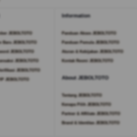
Information
mber JEBOLTOTO
Panduan Akses JEBOLTOTO
un Baru JEBOLTOTO
Panduan Pemula JEBOLTOTO
sword JEBOLTOTO
Aturan & Kebijakan JEBOLTOTO
ransaksi JEBOLTOTO
Kontak Resmi JEBOLTOTO
erifikasi JEBOLTOTO
About JEBOLTOTO
VIP JEBOLTOTO
Tentang JEBOLTOTO
Kenapa Pilih JEBOLTOTO
Partner & Affiliate JEBOLTOTO
Brand & Identitas JEBOLTOTO