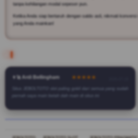
tanpa kehilangan modal sepeser pun.
Ketika Anda siap bertaruh dengan saldo asli, nikmati konvers
yang Anda mainkan!
ULASAN TERBARU KOMUNITAS 
Ardi Bellingham
★★★★★
2026-07-18
Situs JEBOLTOTO slot paling gokil dari semua yang sudah
pernah saya main betah dah main di situs ini
JEBOLTOTO
JEBOLTOTO SLOT
JEBOLTOTO PRAGMATI