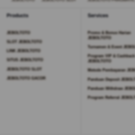
Footer Navigation
Products
Services
JEBOLTOTO
Promo & Bonus Harian
JEBOLTOTO
SLOT JEBOLTOTO
Turnamen & Event JEB
LINK JEBOLTOTO
Program VIP & Cashbac
SITUS JEBOLTOTO
JEBOLTOTO
JEBOLTOTO SLOT
Metode Pembayaran JE
JEBOLTOTO GACOR
Panduan Deposit JEBO
Panduan Withdraw JEB
Program Referral JEBO