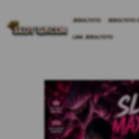
Skip
to
content
JEBOLTOTO
JEBOLTOTO 
LINK JEBOLTOTO
Buka Info Lebih Lanjut