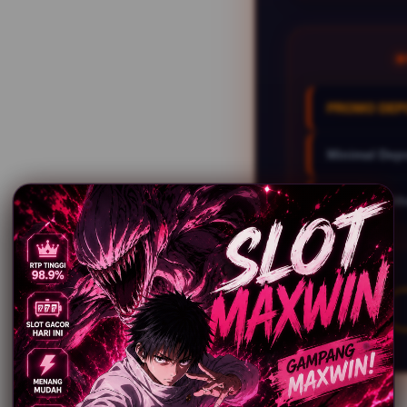
PROMO DEPO
Minimal Depo
Minimal Wit