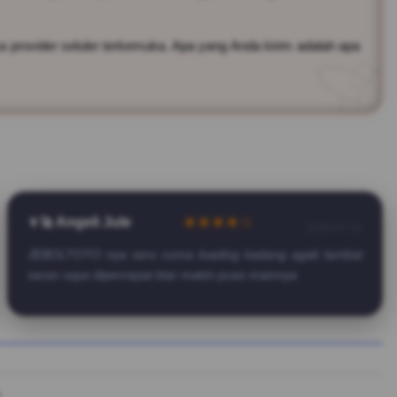
sa provider seluler terkemuka. Apa yang Anda kirim adalah apa
Angeli Jule
★★★★☆
2026-07-14
JEBOLTOTO nya seru cuma loading kadang agak lambat
saran saya dipercepat biar makin puas mainnya