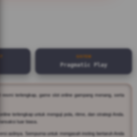
a dan Bandar Togel Asia
T
SISTEM
Pragmatic Play
l resmi terlengkap, game slot online gampang menang, serta
ine terlengkap untuk menguji pola, ritme, dan strategi Anda.
ansaksi luar biasa.
n versi aslinya. Sempurna untuk mengasah insting bertaruh Anda