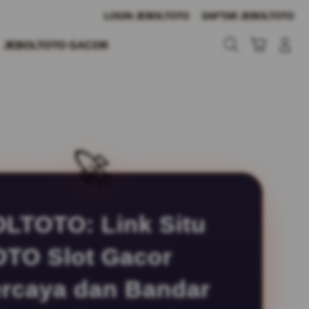
LOGIN JEBOLTOTO
DAFTAR JEBOLTOTO
Cari
Troli
Login/Sign-Up
JEBOLTOTO GACOR
Cari
LTOTO: Link Situ
OTO Slot Gacor
ercaya dan Bandar