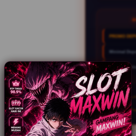
PROMO DEPO
Minimal Depo
Minimal Wit