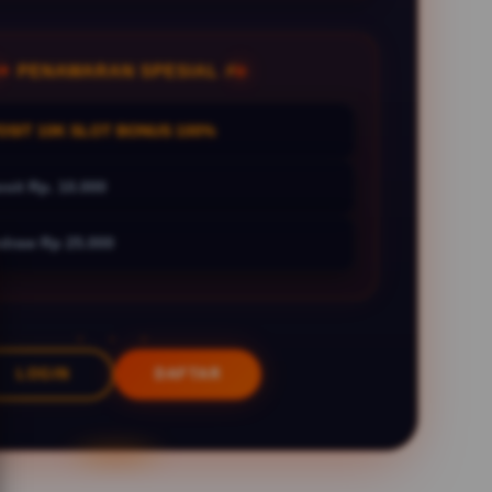
PENAWARAN SPESIAL
SIT 10K SLOT BONUS 100%
sit Rp. 10.000
hdraw Rp 25.000
LOGIN
DAFTAR