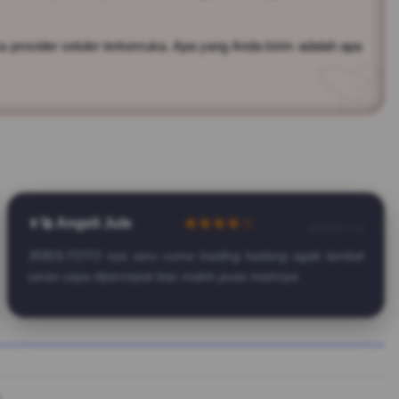
sa provider seluler terkemuka. Apa yang Anda kirim adalah apa
Angeli Jule
★★★★☆
2026-07-14
JEBOLTOTO nya seru cuma loading kadang agak lambat
saran saya dipercepat biar makin puas mainnya