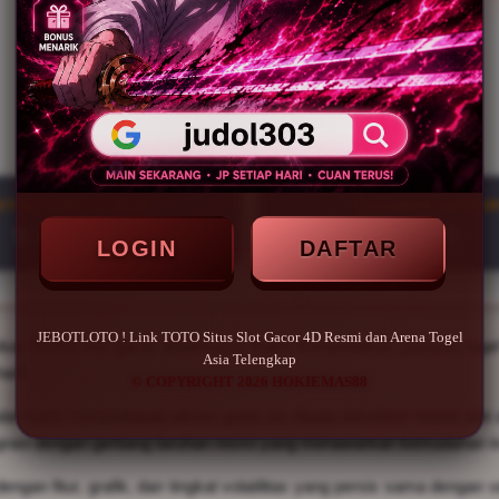
OTO Slot Gacor Terpercay
Terpopuler
ISTEM PEMBAYARAN
LAYANAN SUPPOR
5 Metode
24/7
LOGIN
DAFTAR
JEBOTLOTO ! Link TOTO Situs Slot Gacor 4D Resmi dan Arena Togel
 situs TOTO slot gacor terpercaya. Kami menyediakan pasaran toge
Asia Telengkap
ari!
© COPYRIGHT 2026 HOKIEMAS88
 Kami menyediakan akses gratis ke ribuan simulator mesin slot onl
ntegrasi dengan gerbang taruhan resmi yang menawarkan kemudahan tr
dengan fitur, grafik, dan tingkat volatilitas yang persis sama denga