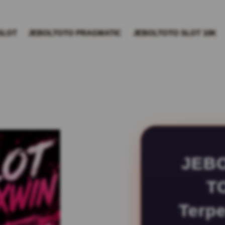
SLOT
JEBOLTOTO PRAGMATIC
JEBOLTOTO SLOT 10K
JEBO
T
Terp