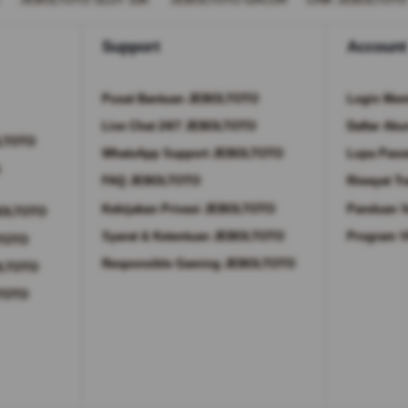
Support
Account
Pusat Bantuan JEBOLTOTO
Login Me
Live Chat 24/7 JEBOLTOTO
Daftar Ak
OLTOTO
WhatsApp Support JEBOLTOTO
Lupa Pas
k
FAQ JEBOLTOTO
Riwayat T
Kebijakan Privasi JEBOLTOTO
Panduan V
BOLTOTO
Syarat & Ketentuan JEBOLTOTO
Program 
LTOTO
Responsible Gaming JEBOLTOTO
OLTOTO
LTOTO