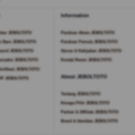
Information
mber JEBOLTOTO
Panduan Akses JEBOLTOTO
un Baru JEBOLTOTO
Panduan Pemula JEBOLTOTO
sword JEBOLTOTO
Aturan & Kebijakan JEBOLTOTO
ransaksi JEBOLTOTO
Kontak Resmi JEBOLTOTO
erifikasi JEBOLTOTO
About JEBOLTOTO
VIP JEBOLTOTO
Tentang JEBOLTOTO
Kenapa Pilih JEBOLTOTO
Partner & Affiliate JEBOLTOTO
Brand & Identitas JEBOLTOTO