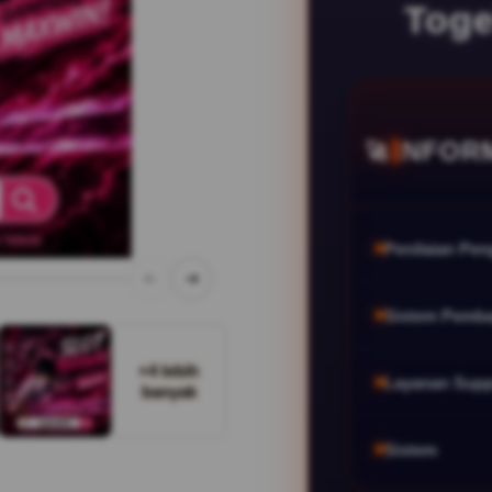
Toge
INFOR
Penilaian Pe
Sebelumnya
Berikutnya
Sistem Pemb
+4 lebih
Layanan Supp
banyak
Sistem