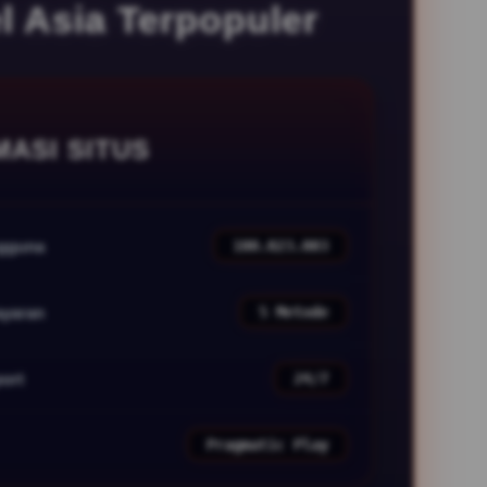
l Asia Terpopuler
MASI SITUS
ngguna
100.023.003
ayaran
5 Metode
ort
24/7
Pragmatic Play