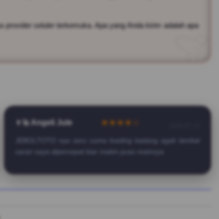
sa provider seluler terkemuka. Apa yang Anda kirim adalah apa
Angeli Jule
★★★★☆
2026-07-14
JEBOLTOTO nya seru cuma loading kadang agak lambat
saran saya dipercepat biar makin puas mainnya