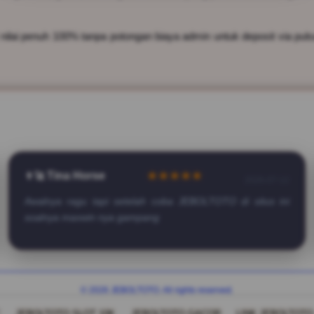
i nilai penuh 100% tanpa potongan biaya admin untuk deposit via pul
JEBOLTOTO
Tina Horse
★★★★★
2026-07-12
Awalnya ragu tapi setelah coba JEBOLTOTO di situs ini
soalnya maxwin nya gampang
© 2026 JEBOLTOTO. All rights reserved.
C
JEBOLTOTO SLOT 10K
JEBOLTOTO GACOR
LINK JEBOLTOTO