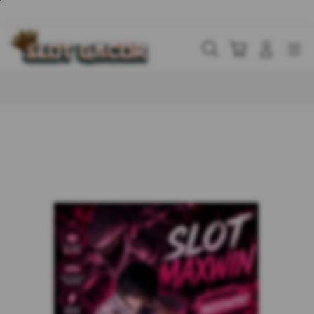
Skip
to
content
Cari
Troli
Login
Navigation
Buka Info Lebih Lanjut