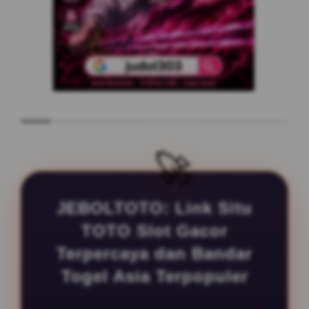
JEBOLTOTO: Link Situ
TOTO Slot Gacor
Terpercaya dan Bandar
Togel Asia Terpopuler