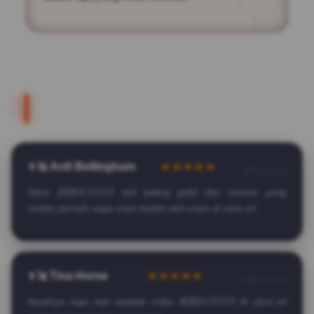
ULASAN TERBARU KOMUNITAS
JEBOLTOTO
Ardi Bellingham
★★★★★
2026-07-18
Situs JEBOLTOTO slot paling gokil dari semua yang
sudah pernah saya main betah dah main di situs ini
Tina Horse
★★★★★
2026-07-12
Awalnya ragu tapi setelah coba JEBOLTOTO di situs ini