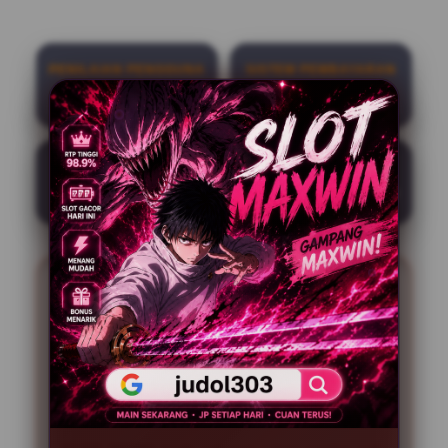
PENILAIAN PENGGUNA
SISTEM PEMBAYARAN
120.123.003
5 Metode
LAYANAN SUPPORT
SISTEM
24/7
Pragmatic Play
JEBOLTOTO
adalah bandar togel Asia terpopuler
dan link situs TOTO slot gacor terpercaya. Kami
menyediakan pasaran togel resmi terlengkap,
game slot online gampang menang, serta
transaksi aman dengan layanan online 24 jam
nonstop setiap hari!