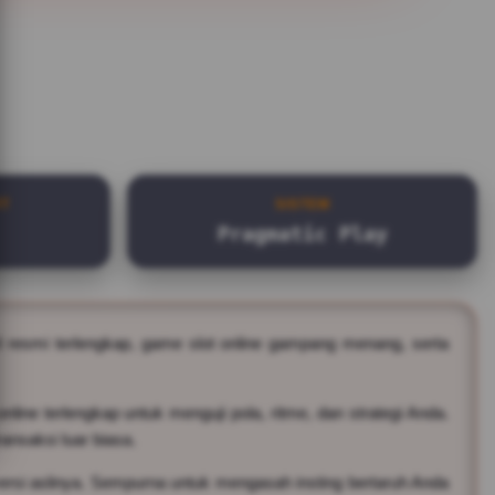
a dan Bandar Togel Asia
T
SISTEM
Pragmatic Play
l resmi terlengkap, game slot online gampang menang, serta
ine terlengkap untuk menguji pola, ritme, dan strategi Anda.
ansaksi luar biasa.
n versi aslinya. Sempurna untuk mengasah insting bertaruh Anda