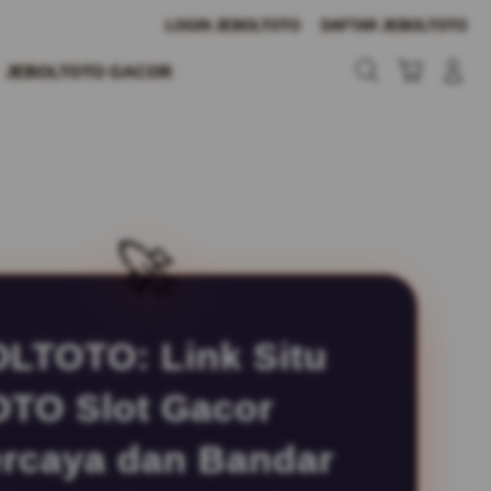
LOGIN JEBOLTOTO
DAFTAR JEBOLTOTO
Cari
Troli
Login/Sign-Up
JEBOLTOTO GACOR
Cari
LTOTO: Link Situ
OTO Slot Gacor
ercaya dan Bandar