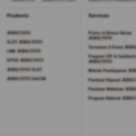
Footer Navigation
Products
Services
JEBOLTOTO
Promo & Bonus Harian
JEBOLTOTO
SLOT JEBOLTOTO
Turnamen & Event JEB
LINK JEBOLTOTO
Program VIP & Cashbac
SITUS JEBOLTOTO
JEBOLTOTO
JEBOLTOTO SLOT
Metode Pembayaran JE
JEBOLTOTO GACOR
Panduan Deposit JEBO
Panduan Withdraw JEB
Program Referral JEBO