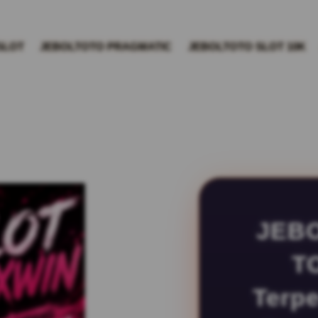
SLOT
JEBOLTOTO PRAGMATIC
JEBOLTOTO SLOT 10K
JEBO
T
Terp