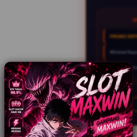
PROMO DEPO
Minimal Depo
Minimal Wit