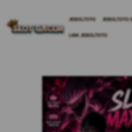
Skip
to
content
JEBOLTOTO
JEBOLTOTO 
LINK JEBOLTOTO
Buka Info Lebih Lanjut