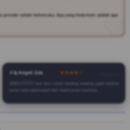
sa provider seluler terkemuka. Apa yang Anda kirim adalah apa
Angeli Jule
★★★★☆
2026-07-14
JEBOLTOTO nya seru cuma loading kadang agak lambat
saran saya dipercepat biar makin puas mainnya