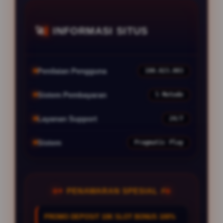
INFORMASI SITUS
Penilaian Pengguna
100.023.003
Sistem Pembayaran
5 Metode
Layanan Support
24/7
Sistem
Pragmatic Play
PENAWARAN SPESIAL
PROMO DEPOSIT 10K SLOT BONUS 100%