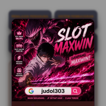
PENILAIAN PENGGUNA
SISTEM PEMBAYARAN
120.123.003
5 Metode
LAYANAN SUPPORT
SISTEM
24/7
Pragmatic Play
JEBOLTOTO
adalah bandar togel Asia terpopuler
dan link situs TOTO slot gacor terpercaya. Kami
menyediakan pasaran togel resmi terlengkap,
game slot online gampang menang, serta
transaksi aman dengan layanan online 24 jam
nonstop setiap hari!