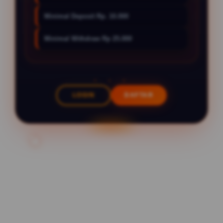
Minimal Deposit Rp. 10.000
Minimal Withdraw Rp 25.000
LOGIN
DAFTAR
Layer Popup Close
JEBOLTOTO: Link Situ
TOTO Slot Gacor Terpercaya
dan Bandar Togel Asia
Terpopuler