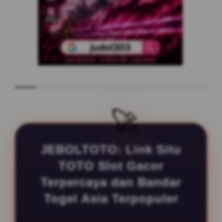
JEBOLTOTO: Link Situ
TOTO Slot Gacor
Terpercaya dan Bandar
Togel Asia Terpopuler