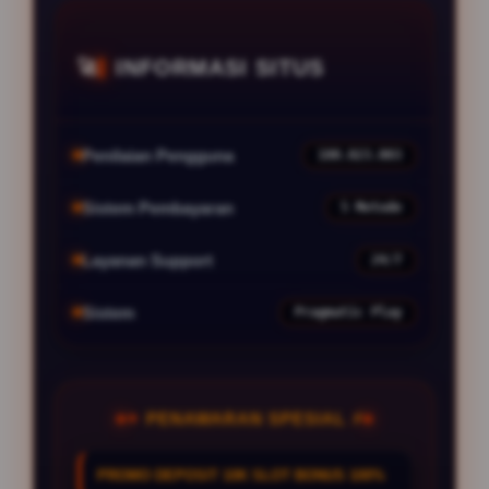
INFORMASI SITUS
Penilaian Pengguna
100.023.003
Sistem Pembayaran
5 Metode
Layanan Support
24/7
Sistem
Pragmatic Play
PENAWARAN SPESIAL
PROMO DEPOSIT 10K SLOT BONUS 100%