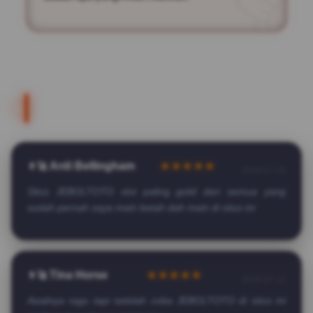
ULASAN TERBARU KOMUNITAS
JEBOLTOTO
Ardi Bellingham
★★★★★
2026-07-18
Situs JEBOLTOTO slot paling gokil dari semua yang
sudah pernah saya main betah dah main di situs ini
Tina Horse
★★★★★
2026-07-12
Awalnya ragu tapi setelah coba JEBOLTOTO di situs ini